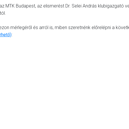
 az MTK Budapest, az elismerést Dr. Selei András klubigazgató v
ól.
zezon mérlegéről és arról is, miben szeretnénk előrelépni a köve
érhető)
: