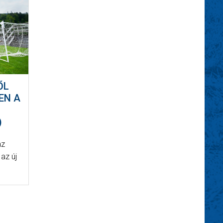
ŐL
EN A
)
az
 az új