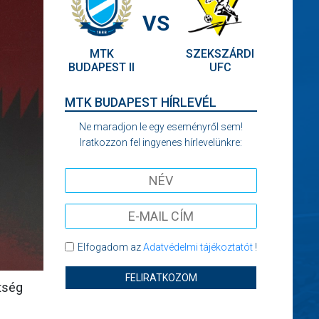
VS
MTK
SZEKSZÁRDI
BUDAPEST II
UFC
MTK BUDAPEST HÍRLEVÉL
Ne maradjon le egy eseményről sem!
Iratkozzon fel ingyenes hírlevelünkre:
Elfogadom az
Adatvédelmi tájékoztatót
!
FELIRATKOZOM
tség