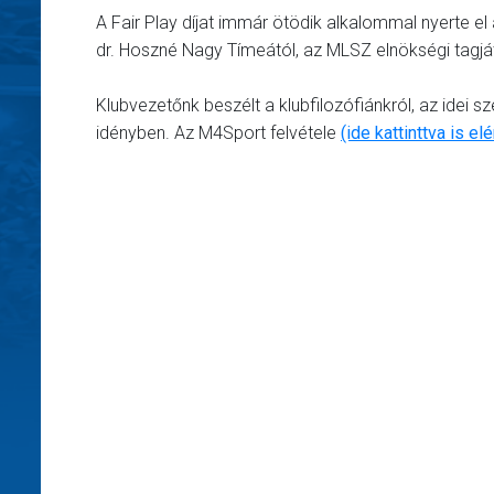
A Fair Play díjat immár ötödik alkalommal nyerte el
dr. Hoszné Nagy Tímeától, az MLSZ elnökségi tagját
Klubvezetőnk beszélt a klubfilozófiánkról, az idei s
idényben. Az M4Sport felvétele
(ide kattinttva is el