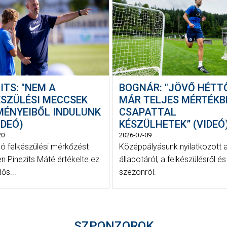
ITS: "NEM A
BOGNÁR: "JÖVŐ HÉTT
ÉSZÜLÉSI MECCSEK
MÁR TELJES MÉRTÉKB
MÉNYEIBŐL INDULUNK
CSAPATTAL
VIDEÓ)
KÉSZÜLHETEK” (VIDEÓ
20
2026-07-09
só felkészülési mérkőzést
Középpályásunk nyilatkozott 
n Pinezits Máté értékelte ez
állapotáról, a felkészülésről és
dős...
szezonról.
SZPONZOROK