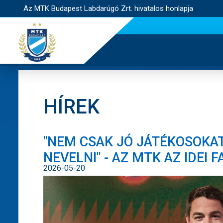
Az MTK Budapest Labdarúgó Zrt. hivatalos honlapja
HÍREK
"NEM CSAK JÓ JÁTÉKOSOKAT
NEVELNI" - AZ MTK AZ IDEI F
2026-05-20