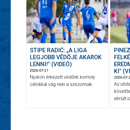
STIPE RADIĆ: „A LIGA
PINEZ
LEGJOBB VÉDŐJE AKAROK
FELK
LENNI!" (VIDEÓ)
ERED
KI" (
2026-07-21
Nyáron érkezett védőnk komoly
2026-07-
Az utol
célokkal vág neki a szezonnak.
követőe
elmúlt i