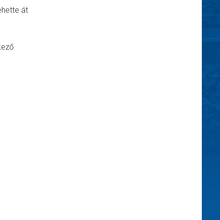
ehette át
tkező