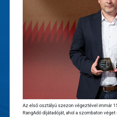
Az első osztályú szezon végeztével immár 1
RangAdó díjátadóját, ahol a szombaton véget é