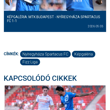
KÉPGALÉRIA: MTK BUDAPEST - NYÍREGYHÁZA SPARTACUS
FC 1-1
2026.05.03
CÍMKÉK:
Nyíregyháza Spartacus FC
Képgaléria
Fizz Liga
KAPCSOLÓDÓ CIKKEK