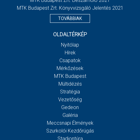
MTK Budapest Zrt. Beszámoló 2021
MTK Budapest Zrt. Könyvvizsgáló Jelentés 2021
TOVÁBBIAK
OLDALTÉRKÉP
Nyitólap
Hírek
Csapatok
Mérkőzések
MTK Budapest
Múltidézés
Stratégia
Vezetőség
Gedeon
Galéria
Meccsnapi Élmények
Szurkolói Kezdőrúgás
Stadiontúra