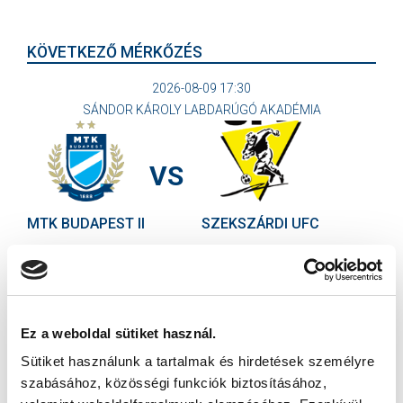
KÖVETKEZŐ MÉRKŐZÉS
2026-08-09 17:30
SÁNDOR KÁROLY LABDARÚGÓ AKADÉMIA
VS
MTK BUDAPEST II
SZEKSZÁRDI UFC
MTK BUDAPEST HÍRLEVÉL
Ne maradjon le egy eseményről sem! Iratkozzon fel ingyenes
hírlevelünkre:
Ez a weboldal sütiket használ.
Sütiket használunk a tartalmak és hirdetések személyre
szabásához, közösségi funkciók biztosításához,