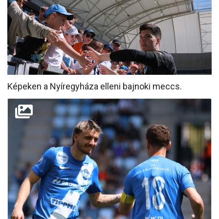
MÉRKŐZÉSEK
KLUB
GALÉRIA
SZURKOLÓI ÉLMÉNYEK
Képeken a Nyíregyháza elleni bajnoki meccs.
AKKREDITÁCIÓ