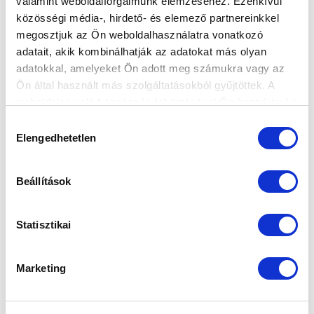
valamint weboldalforgalmunk elemzéséhez. Ezenkívül
közösségi média-, hirdető- és elemező partnereinkkel
megosztjuk az Ön weboldalhasználatra vonatkozó
Elfogadom az
Adatvédelmi tájékoztatót
!
adatait, akik kombinálhatják az adatokat más olyan
FELIRATKOZOM
adatokkal, amelyeket Ön adott meg számukra vagy az
Ön által használt más szolgáltatásokból gyűjtöttek. A
weboldalon való böngészés folytatásával Ön hozzájárul a
sütik használatához.
SZPONZOROK
Hozzájárulás
Elengedhetetlen
kiválasztása
Beállítások
Statisztikai
Marketing