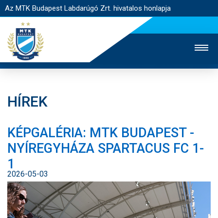
Az MTK Budapest Labdarúgó Zrt. hivatalos honlapja
HÍREK
MTK TV
UTÁNPÓTLÁS
NŐI SZAKÁG
KÉPGALÉRIA: MTK BUDAPEST -
JEGYÉRTÉKESÍTÉS
WEBSHOP
STADION
NYÍREGYHÁZA SPARTACUS FC 1-
EGYESÜLET
KAPCSOLAT
1
2026-05-03
NYITÓLAP
HÍREK
CSAPATOK