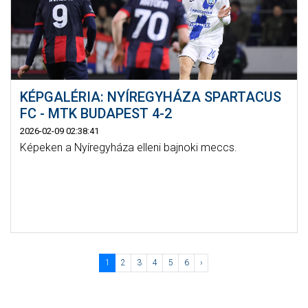
KÉPGALÉRIA: NYÍREGYHÁZA SPARTACUS
FC - MTK BUDAPEST 4-2
2026-02-09 02:38:41
Képeken a Nyíregyháza elleni bajnoki meccs.
1
2
3
4
5
6
›