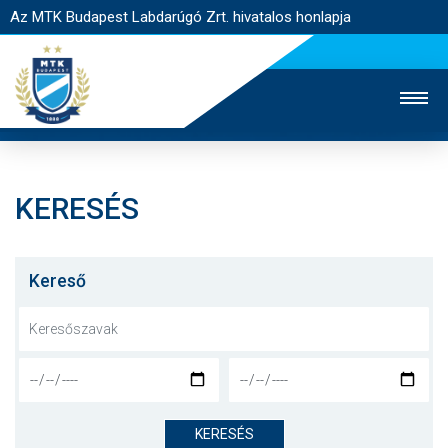
Az MTK Budapest Labdarúgó Zrt. hivatalos honlapja
KERESÉS
MTK TV
UTÁNPÓTLÁS
NŐI SZAKÁG
JEGYÉRTÉKESÍTÉS
WEBSHOP
STADION
Kereső
EGYESÜLET
KAPCSOLAT
NYITÓLAP
HÍREK
KERESÉS
CSAPATOK