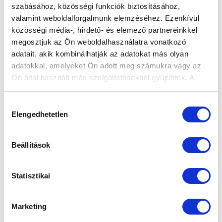
szabásához, közösségi funkciók biztosításához,
valamint weboldalforgalmunk elemzéséhez. Ezenkívül
NÉMETH KRISZTIÁNT BÚCSÚZTATJUK
közösségi média-, hirdető- és elemező partnereinkkel
SZOMBATON - JEGYEK AZ UTOLSÓ HAZAI
megosztjuk az Ön weboldalhasználatra vonatkozó
MECCSRE
adatait, akik kombinálhatják az adatokat más olyan
2026-04-27 10:10:46
adatokkal, amelyeket Ön adott meg számukra vagy az
Az utolsó hazai bajnokira zajlik a jegyárusítás. A
Ön által használt más szolgáltatásokból gyűjtöttek. A
mérkőzésen búcsúztatjuk a profi karrierjét befejező
weboldalon való böngészés folytatásával Ön hozzájárul a
Németh Krisztiánt...
sütik használatához.
Hozzájárulás
Elengedhetetlen
kiválasztása
Beállítások
Statisztikai
Marketing