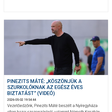
PINEZITS MÁTÉ: „KÖSZÖNJÜK A
SZURKOLÓKNAK AZ EGÉSZ ÉVES
BIZTATÁST” (VIDEÓ)
2026-05-02 19:54:44
Vezetőedzőnk, Pinezits Máté beszélt a Nyíregyháza
elleni hazai szezonzáróról, valamint Németh Krisztián