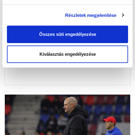
Részletek megjelenítése
MÁR KAPHATÓ A SZEZON UTOLSÓ MINI-
BÉRLETE!
Összes süti engedélyezése
2026-03-16 16:43:04
Most három izgalmas, komoly téttel bíró
Kiválasztás engedélyezése
összecsapásra válthatod meg a helyed egyszerre,
rendkívül kedvezményes áron!