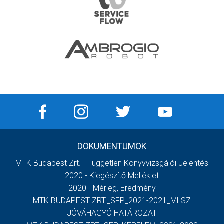
DOKUMENTUMOK
MTK Budapest Zrt. - Független Könyvvizsgálói Jelentés
2020 - Kiegészítő Melléklet
2020 - Mérleg, Eredmény
MTK BUDAPEST ZRT._SFP_2021-2021_MLSZ
JÓVÁHAGYÓ HATÁROZAT