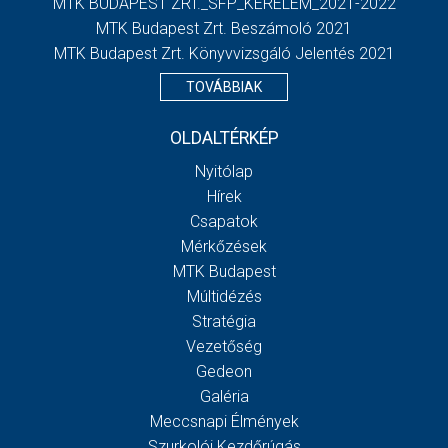
MTK BUDAPEST ZRT._SFP_KERELEM_2021-2022
MTK Budapest Zrt. Beszámoló 2021
MTK Budapest Zrt. Könyvvizsgáló Jelentés 2021
TOVÁBBIAK
OLDALTÉRKÉP
Nyitólap
Hírek
Csapatok
Mérkőzések
MTK Budapest
Múltidézés
Stratégia
Vezetőség
Gedeon
Galéria
Meccsnapi Élmények
Szurkolói Kezdőrúgás