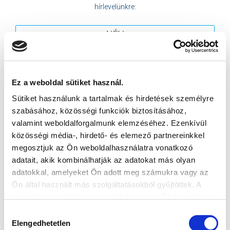
hírlevelünkre:
Ez a weboldal sütiket használ.
Elfogadom az
Adatvédelmi tájékoztatót
!
Sütiket használunk a tartalmak és hirdetések személyre
FELIRATKOZOM
szabásához, közösségi funkciók biztosításához,
valamint weboldalforgalmunk elemzéséhez. Ezenkívül
közösségi média-, hirdető- és elemező partnereinkkel
SZPONZOROK
megosztjuk az Ön weboldalhasználatra vonatkozó
adatait, akik kombinálhatják az adatokat más olyan
adatokkal, amelyeket Ön adott meg számukra vagy az
Ön által használt más szolgáltatásokból gyűjtöttek. A
weboldalon való böngészés folytatásával Ön hozzájárul a
sütik használatához.
Hozzájárulás
Elengedhetetlen
kiválasztása