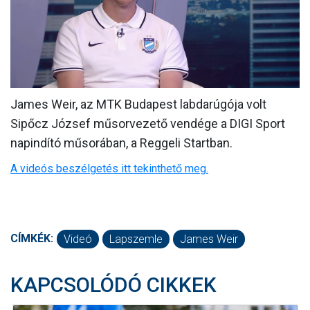
MÉRKŐZÉSEK
KLUB
GALÉRIA
James Weir, az MTK Budapest labdarúgója volt
SZURKOLÓI ÉLMÉNYEK
Sipőcz József műsorvezető vendége a DIGI Sport
AKKREDITÁCIÓ
napindító műsorában, a Reggeli Startban.
A videós beszélgetés itt tekinthető meg.
CÍMKÉK:
Videó
Lapszemle
James Weir
KAPCSOLÓDÓ CIKKEK