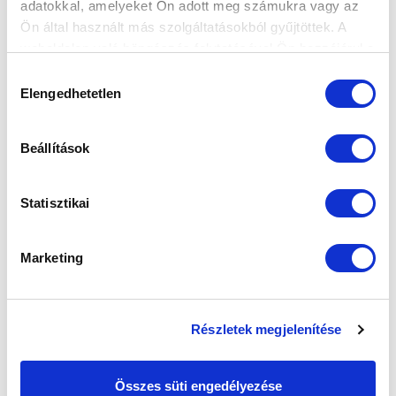
adatokkal, amelyeket Ön adott meg számukra vagy az
Ön által használt más szolgáltatásokból gyűjtöttek. A
weboldalon való böngészés folytatásával Ön hozzájárul a
sütik használatához.
Hozzájárulás
Elengedhetetlen
kiválasztása
Beállítások
Statisztikai
Marketing
Részletek megjelenítése
Összes süti engedélyezése