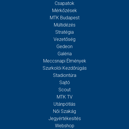
Csapatok
Mérkőzések
MTK Budapest
Múltidézés
Stratégia
Vezetőség
Gedeon
Galéria
Meccsnapi Élmények
Szurkolói Kezdőrúgás
Stadiontúra
Sajtó
Scout
MTK TV
Utánpótlás
Női Szakág
Jegyértékesítés
Webshop