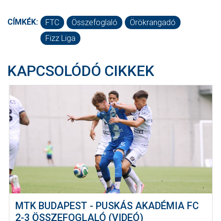
CÍMKÉK:
FTC
Összefoglaló
Örökrangadó
Fizz Liga
KAPCSOLÓDÓ CIKKEK
MTK BUDAPEST - PUSKÁS AKADÉMIA FC
2-3 ÖSSZEFOGLALÓ (VIDEÓ)