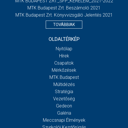
MTK BUDAPEST ZRT._SFP_KERELEM_2021-2022
MTK Budapest Zrt. Beszámoló 2021
MTK Budapest Zrt. Könyvvizsgáló Jelentés 2021
TOVÁBBIAK
OLDALTÉRKÉP
Nyitólap
Hírek
Csapatok
Mérkőzések
MTK Budapest
Múltidézés
Stratégia
Vezetőség
Gedeon
Galéria
Meccsnapi Élmények
Szurkolói Kezdőrúgás