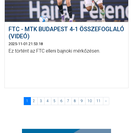
FTC - MTK BUDAPEST 4-1 ÖSSZEFOGLALÓ
(VIDEÓ)
2025-11-01 21:53:18
Ez történt az FTC elleni bajnoki mérkőzésen.
1
2
3
4
5
6
7
8
9
10
11
›