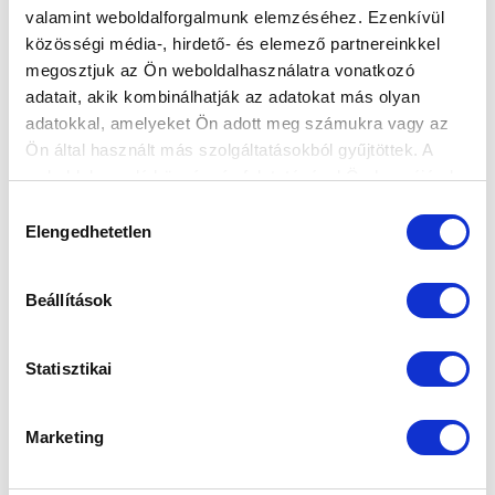
ÚJABB KÉT BAJNOKI MÉRKŐZÉSÜNK
valamint weboldalforgalmunk elemzéséhez. Ezenkívül
IDŐPONTJA ISMERT
közösségi média-, hirdető- és elemező partnereinkkel
2026-01-30 15:24:16
megosztjuk az Ön weboldalhasználatra vonatkozó
A 22. fordulóban a Puskás Akadémiát FC-t, a 23.
adatait, akik kombinálhatják az adatokat más olyan
fordulóban a Ferencvárost fogadjuk.
adatokkal, amelyeket Ön adott meg számukra vagy az
Ön által használt más szolgáltatásokból gyűjtöttek. A
weboldalon való böngészés folytatásával Ön hozzájárul a
sütik használatához.
Hozzájárulás
Elengedhetetlen
kiválasztása
Beállítások
Statisztikai
Marketing