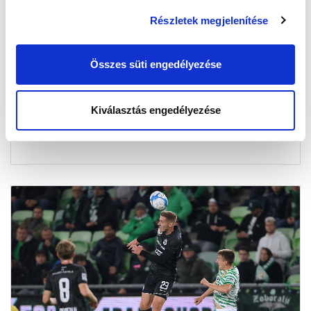
Részletek megjelenítése
HORVÁTH DÁVID: „ELMARADT A
TELJESÍTMÉNYÜNK A VALÓDI
TUDÁSUNKTÓL” (VIDEÓ)
Összes süti engedélyezése
2025-11-02 09:16:19
Vezetőedzőnk, Horváth Dávid értékelt az FTC elleni
Kiválasztás engedélyezése
bajnoki után, illetve beszélt Vitályos állapotáról is.