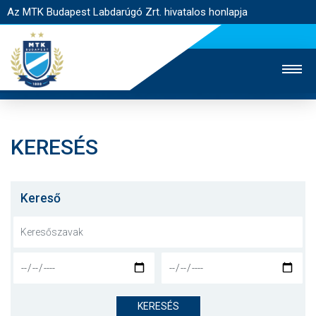
Az MTK Budapest Labdarúgó Zrt. hivatalos honlapja
KERESÉS
MTK TV
UTÁNPÓTLÁS
NŐI SZAKÁG
JEGYÉRTÉKESÍTÉS
WEBSHOP
STADION
Kereső
EGYESÜLET
KAPCSOLAT
NYITÓLAP
HÍREK
KERESÉS
CSAPATOK