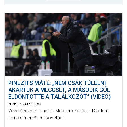
MÉRKŐZÉSEK
KLUB
GALÉRIA
SZURKOLÓI ÉLMÉNYEK
AKKREDITÁCIÓ
PINEZITS MÁTÉ: „NEM CSAK TÚLÉLNI
AKARTUK A MECCSET, A MÁSODIK GÓL
ELDÖNTÖTTE A TALÁLKOZÓT” (VIDEÓ)
2026-02-24 09:11:50
Vezetőedzőnk, Pinezits Máté értékelt az FTC elleni
bajnoki mérkőzést követően.