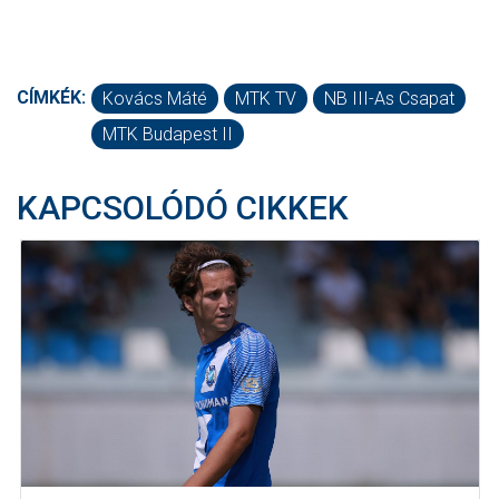
CÍMKÉK:
Kovács Máté
MTK TV
NB III-As Csapat
MTK Budapest II
KAPCSOLÓDÓ CIKKEK