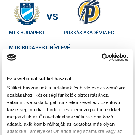
VS
MTK BUDAPEST
PUSKÁS AKADÉMIA FC
MTK BUDAPEST HÍRLEVÉL
Ne maradjon le egy eseményről sem! Iratkozzon fel ingyenes
hírlevelünkre:
Ez a weboldal sütiket használ.
Sütiket használunk a tartalmak és hirdetések személyre
szabásához, közösségi funkciók biztosításához,
valamint weboldalforgalmunk elemzéséhez. Ezenkívül
Elfogadom az
Adatvédelmi tájékoztatót
!
közösségi média-, hirdető- és elemező partnereinkkel
megosztjuk az Ön weboldalhasználatra vonatkozó
FELIRATKOZOM
adatait, akik kombinálhatják az adatokat más olyan
adatokkal, amelyeket Ön adott meg számukra vagy az