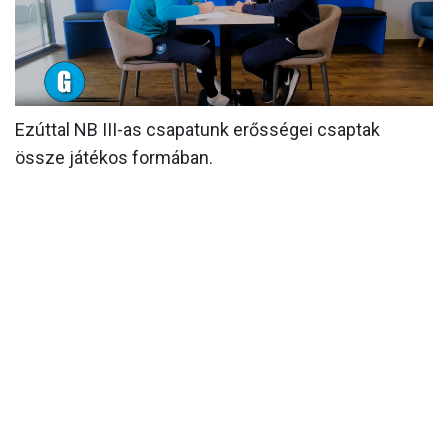
MÉRKŐZÉSEK
KLUB
GALÉRIA
Ezúttal NB III-as csapatunk erősségei csaptak
SZURKOLÓI ÉLMÉNYEK
össze játékos formában.
AKKREDITÁCIÓ