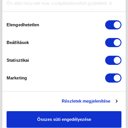
Ön által használt más szolgáltatásokból gyűjtöttek. A
SZPONZOROK
weboldalon való böngészés folytatásával Ön hozzájárul a
sütik használatához.
Hozzájárulás
Elengedhetetlen
kiválasztása
Beállítások
Statisztikai
Marketing
Részletek megjelenítése
Összes süti engedélyezése