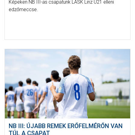
Képeken NB III-as csapatunk LASK Linz U21 elleni
edzőmeccse.
NB III: ÚJABB REMEK ERŐFELMÉRŐN VAN
TÚL A CSAPAT