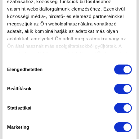
szabásához, közösségi funkciók biztosításához,
valamint weboldalforgalmunk elemzéséhez. Ezenkívül
NB III: TÚL A MÁSODIK EDZŐMECCSEN
közösségi média-, hirdető- és elemező partnereinkkel
2026-07-11 18:12:04
megosztjuk az Ön weboldalhasználatra vonatkozó
A Slovan Bratislava „B” gárdáját fogadtuk.
adatait, akik kombinálhatják az adatokat más olyan
adatokkal, amelyeket Ön adott meg számukra vagy az
Ön által használt más szolgáltatásokból gyűjtöttek. A
weboldalon való böngészés folytatásával Ön hozzájárul a
sütik használatához.
Hozzájárulás
Elengedhetetlen
kiválasztása
Beállítások
Statisztikai
Marketing