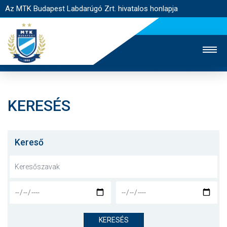
Az MTK Budapest Labdarúgó Zrt. hivatalos honlapja
KERESÉS
MTK TV
UTÁNPÓTLÁS
NŐI SZAKÁG
JEGYÉRTÉKESÍTÉS
WEBSHOP
STADION
Kereső
EGYESÜLET
KAPCSOLAT
NYITÓLAP
HÍREK
KERESÉS
CSAPATOK