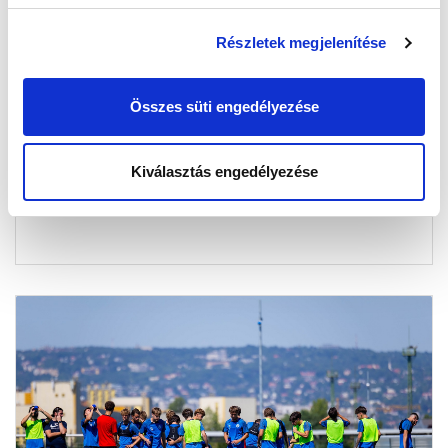
Részletek megjelenítése
NB III: GYŐZELEMMEL INDÍTOTTUK A
FELKÉSZÜLÉST
Összes süti engedélyezése
2026-07-04 12:45:21
Jól sikerült NB III-as együttesünk első felkészülési
mérkőzése.
Kiválasztás engedélyezése