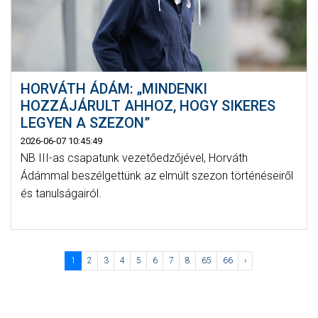
HORVÁTH ÁDÁM: „MINDENKI
HOZZÁJÁRULT AHHOZ, HOGY SIKERES
LEGYEN A SZEZON”
2026-06-07 10:45:49
NB III-as csapatunk vezetőedzőjével, Horváth
Ádámmal beszélgettünk az elmúlt szezon történéseiről
és tanulságairól.
1
2
3
4
5
6
7
8
65
66
›