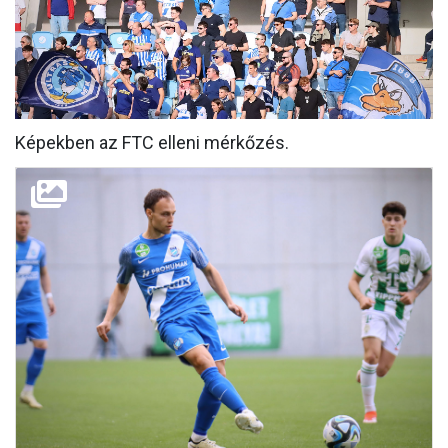
MÉRKŐZÉSEK
KLUB
GALÉRIA
Képekben az FTC elleni mérkőzés.
SZURKOLÓI ÉLMÉNYEK
AKKREDITÁCIÓ