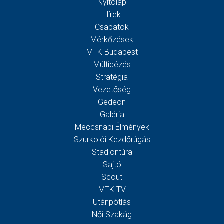
Nyitólap
Hírek
Csapatok
Mérkőzések
MTK Budapest
Múltidézés
Stratégia
Vezetőség
Gedeon
Galéria
Meccsnapi Élmények
Szurkolói Kezdőrúgás
Stadiontúra
Sajtó
Scout
MTK TV
Utánpótlás
Női Szakág