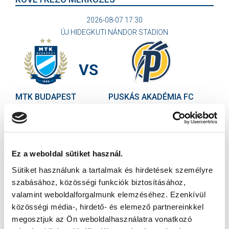
2026-08-07 17:30
ÚJ HIDEGKUTI NÁNDOR STADION
VS
MTK BUDAPEST
PUSKÁS AKADÉMIA FC
MTK BUDAPEST HÍRLEVÉL
Ne maradjon le egy eseményről sem! Iratkozzon fel ingyenes
hírlevelünkre:
Ez a weboldal sütiket használ.
Sütiket használunk a tartalmak és hirdetések személyre
szabásához, közösségi funkciók biztosításához,
valamint weboldalforgalmunk elemzéséhez. Ezenkívül
közösségi média-, hirdető- és elemező partnereinkkel
megosztjuk az Ön weboldalhasználatra vonatkozó
Elfogadom az
Adatvédelmi tájékoztatót
!