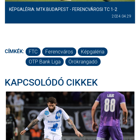
KÉPGALÉRIA: MTK BUDAPEST - FERENCVÁROSI TC 1-2
2024.04.29
CÍMKÉK:
FTC
Ferencváros
Képgaléria
OTP Bank Liga
Örökrangadó
KAPCSOLÓDÓ CIKKEK