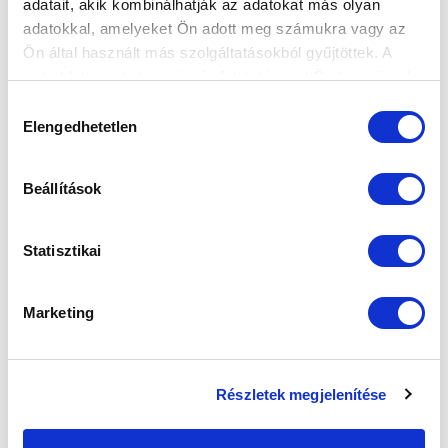
adatait, akik kombinálhatják az adatokat más olyan
adatokkal, amelyeket Ön adott meg számukra vagy az
FELIRATKOZOM
Ön által használt más szolgáltatásokból gyűjtöttek. A
weboldalon való böngészés folytatásával Ön hozzájárul a
sütik használatához.
Hozzájárulás
SZPONZOROK
Elengedhetetlen
kiválasztása
Beállítások
Statisztikai
Marketing
Részletek megjelenítése