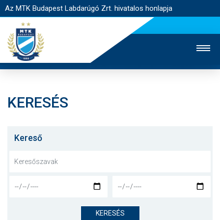
Az MTK Budapest Labdarúgó Zrt. hivatalos honlapja
KERESÉS
MTK TV
UTÁNPÓTLÁS
NŐI SZAKÁG
JEGYÉRTÉKESÍTÉS
WEBSHOP
STADION
Kereső
EGYESÜLET
KAPCSOLAT
NYITÓLAP
HÍREK
KERESÉS
CSAPATOK