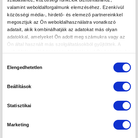
KÉPGALÉRIA: KISPEST-HONVÉD FC - MTK
valamint weboldalforgalmunk elemzéséhez. Ezenkívül
BUDAPEST 3-3
közösségi média-, hirdető- és elemező partnereinkkel
megosztjuk az Ön weboldalhasználatra vonatkozó
2026-08-02 09:15:16
Képeken a Kispest elleni bajnoki meccs.
adatait, akik kombinálhatják az adatokat más olyan
adatokkal, amelyeket Ön adott meg számukra vagy az
Ön által használt más szolgáltatásokból gyűjtöttek. A
weboldalon való böngészés folytatásával Ön hozzájárul a
sütik használatához.
Hozzájárulás
Elengedhetetlen
kiválasztása
Beállítások
Statisztikai
Marketing