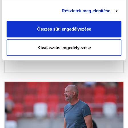
Részletek megjelenítése
KISPEST-HONVÉD FC - MTK BUDAPEST 3-3
ÖSSZEFOGLALÓ (VIDEÓ)
Összes süti engedélyezése
2026-08-01 21:31:59
Ez történt a Kispest elleni bajnoki meccsen.
Kiválasztás engedélyezése