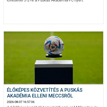
lövésével 3-2-re a Puskás Akadémia FC nyert.
ÉLŐKÉPES KÖZVETÍTÉS A PUSKÁS
AKADÉMIA ELLENI MECCSRŐL
2026-08-07 16:57:36