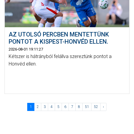
AZ UTOLSÓ PERCBEN MENTETTÜNK
PONTOT A KISPEST-HONVÉD ELLEN.
2026-08-01 19:11:27
Kétszer is hátrányból felállva szereztünk pontot a
Honvéd ellen.
1
2
3
4
5
6
7
8
51
52
›