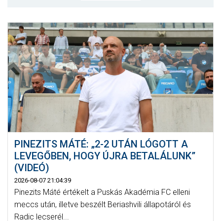
MÉRKŐZÉSEK
KLUB
GALÉRIA
SZURKOLÓI ÉLMÉNYEK
AKKREDITÁCIÓ
PINEZITS MÁTÉ: „2-2 UTÁN LÓGOTT A
LEVEGŐBEN, HOGY ÚJRA BETALÁLUNK”
(VIDEÓ)
2026-08-07 21:04:39
Pinezits Máté értékelt a Puskás Akadémia FC elleni
meccs után, illetve beszélt Beriashvili állapotáról és
Radic lecserél...