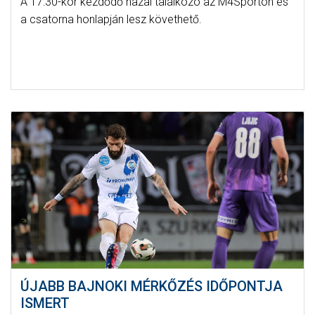
A 17:30-kor kezdődő hazai találkozó az M4Sporton és
a csatorna honlapján lesz követhető.
ÚJABB BAJNOKI MÉRKŐZÉS IDŐPONTJA
ISMERT