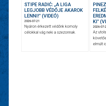
STIPE RADIĆ: „A LIGA
PINEZ
LEGJOBB VÉDŐJE AKAROK
FELK
LENNI!" (VIDEÓ)
ERED
KI" (
2026-07-21
Nyáron érkezett védőnk komoly
2026-07-
Az utol
célokkal vág neki a szezonnak.
követőe
elmúlt i