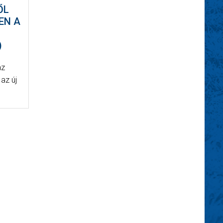
ŐL
EN A
)
az
 az új