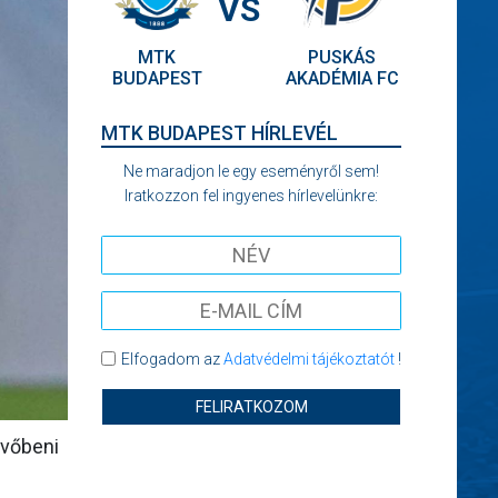
VS
MTK
PUSKÁS
BUDAPEST
AKADÉMIA FC
MTK BUDAPEST HÍRLEVÉL
Ne maradjon le egy eseményről sem!
Iratkozzon fel ingyenes hírlevelünkre:
Elfogadom az
Adatvédelmi tájékoztatót
!
FELIRATKOZOM
övőbeni