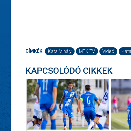
CÍMKÉK:
Kata Mihály
MTK TV
Videó
Kata
KAPCSOLÓDÓ CIKKEK