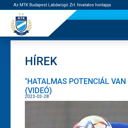
Az MTK Budapest Labdarúgó Zrt. hivatalos honlapja
HÍREK
"HATALMAS POTENCIÁL VAN 
(VIDEÓ)
2023-03-28