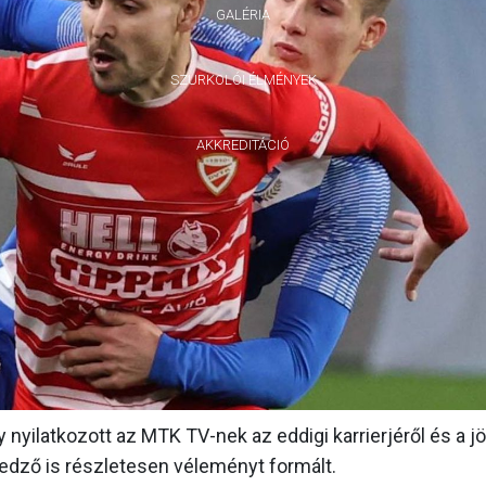
GALÉRIA
SZURKOLÓI ÉLMÉNYEK
AKKREDITÁCIÓ
y nyilatkozott az MTK TV-nek az eddigi karrierjéről és a j
őedző is részletesen véleményt formált.