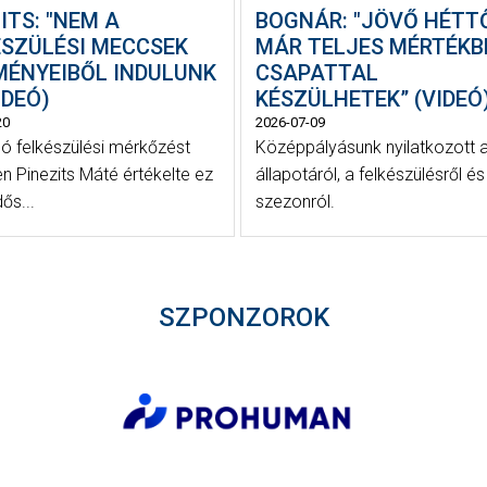
ITS: "NEM A
BOGNÁR: "JÖVŐ HÉTT
ÉSZÜLÉSI MECCSEK
MÁR TELJES MÉRTÉKB
MÉNYEIBŐL INDULUNK
CSAPATTAL
VIDEÓ)
KÉSZÜLHETEK” (VIDEÓ
20
2026-07-09
só felkészülési mérkőzést
Középpályásunk nyilatkozott 
n Pinezits Máté értékelte ez
állapotáról, a felkészülésről és
dős...
szezonról.
SZPONZOROK