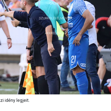
GALÉRIA
SZURKOLÓI ÉLMÉNYEK
AKKREDITÁCIÓ
i idény legjeit.