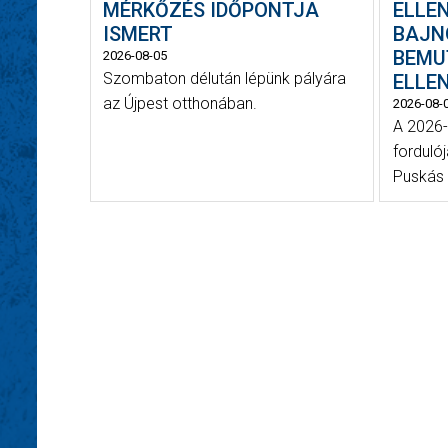
MÉRKŐZÉS IDŐPONTJA
ELLE
ISMERT
BAJN
BEMU
2026-08-05
Szombaton délután lépünk pályára
ELLE
az Újpest otthonában.
2026-08-
A 2026-
forduló
Puskás 