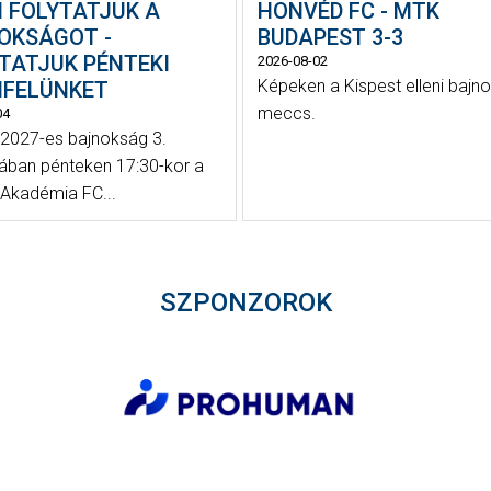
N FOLYTATJUK A
HONVÉD FC - MTK
OKSÁGOT -
BUDAPEST 3-3
TATJUK PÉNTEKI
2026-08-02
Képeken a Kispest elleni bajno
NFELÜNKET
meccs.
04
2027-es bajnokság 3.
jában pénteken 17:30-kor a
Akadémia FC...
SZPONZOROK