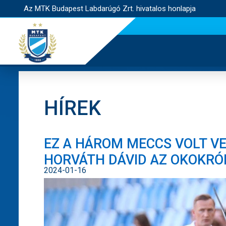
Az MTK Budapest Labdarúgó Zrt. hivatalos honlapja
HÍREK
EZ A HÁROM MECCS VOLT V
HORVÁTH DÁVID AZ OKOKRÓL
2024-01-16