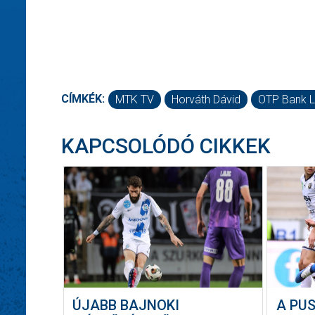
CÍMKÉK:
MTK TV
Horváth Dávid
OTP Bank L
KAPCSOLÓDÓ CIKKEK
ÚJABB BAJNOKI
A PU