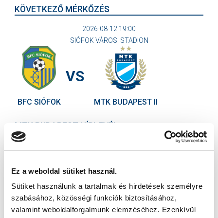
KÖVETKEZŐ MÉRKŐZÉS
2026-08-12 19:00
SIÓFOK VÁROSI STADION
VS
BFC SIÓFOK
MTK BUDAPEST II
MTK BUDAPEST HÍRLEVÉL
Ne maradjon le egy eseményről sem! Iratkozzon fel ingyenes
hírlevelünkre:
Ez a weboldal sütiket használ.
Sütiket használunk a tartalmak és hirdetések személyre
szabásához, közösségi funkciók biztosításához,
valamint weboldalforgalmunk elemzéséhez. Ezenkívül