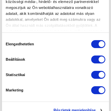
közösségi média-, hirdető- és elemező partnereinkkel
Elfogadom az
Adatvédelmi tájékoztatót
!
megosztjuk az Ön weboldalhasználatra vonatkozó
adatait, akik kombinálhatják az adatokat más olyan
FELIRATKOZOM
adatokkal, amelyeket Ön adott meg számukra vagy az
Ön által használt más szolgáltatásokból gyűjtöttek. A
weboldalon való böngészés folytatásával Ön hozzájárul a
SZPONZOROK
sütik használatához.
Hozzájárulás
Elengedhetetlen
kiválasztása
Beállítások
Statisztikai
Marketing
Részletek megjelenítése