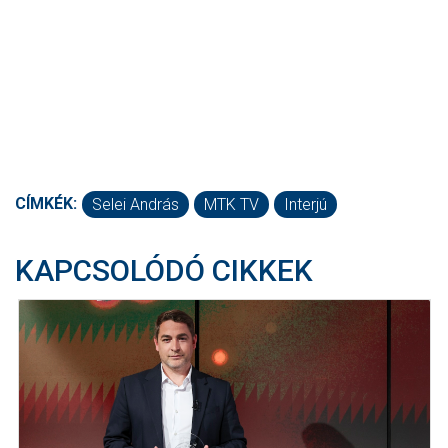
CÍMKÉK:
Selei András
MTK TV
Interjú
KAPCSOLÓDÓ CIKKEK