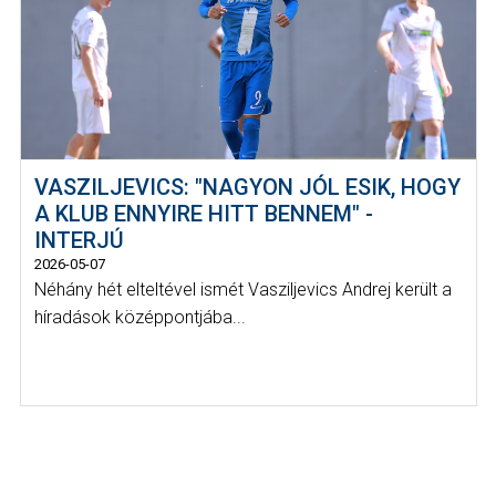
VASZILJEVICS: "NAGYON JÓL ESIK, HOGY
A KLUB ENNYIRE HITT BENNEM" -
INTERJÚ
2026-05-07
Néhány hét elteltével ismét Vasziljevics Andrej került a
híradások középpontjába...