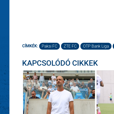
CÍMKÉK:
Paksi FC
ZTE FC
OTP Bank Liga
KAPCSOLÓDÓ CIKKEK