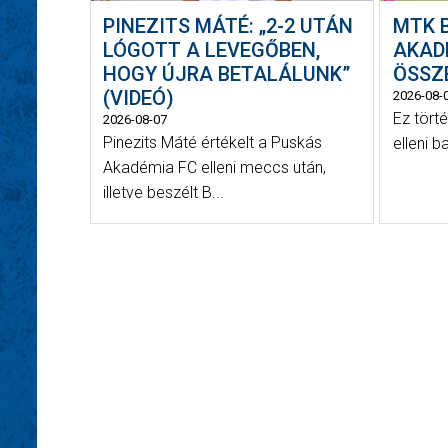
PINEZITS MÁTÉ: „2-2 UTÁN
MTK 
LÓGOTT A LEVEGŐBEN,
AKADÉ
HOGY ÚJRA BETALÁLUNK”
ÖSSZ
(VIDEÓ)
2026-08-
Ez tört
2026-08-07
Pinezits Máté értékelt a Puskás
elleni 
Akadémia FC elleni meccs után,
illetve beszélt B...