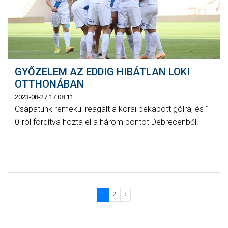
GYŐZELEM AZ EDDIG HIBÁTLAN LOKI
OTTHONÁBAN
2023-08-27 17:08:11
Csapatunk remekül reagált a korai bekapott gólra, és 1-
0-ról fordítva hozta el a három pontot Debrecenből.
1
2
›