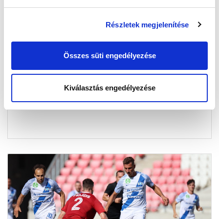
Részletek megjelenítése
KÉPGALÉRIA: DVSC - MTK BUDAPEST 1-3
2023-08-28 10:43:02
Összes süti engedélyezése
Képekben a Debrecen elleni győzelem.
Kiválasztás engedélyezése