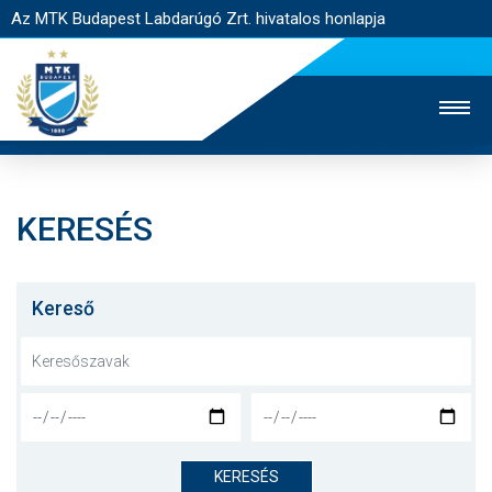
Az MTK Budapest Labdarúgó Zrt. hivatalos honlapja
KERESÉS
MTK TV
UTÁNPÓTLÁS
NŐI SZAKÁG
JEGYÉRTÉKESÍTÉS
WEBSHOP
STADION
Kereső
EGYESÜLET
KAPCSOLAT
NYITÓLAP
HÍREK
KERESÉS
CSAPATOK