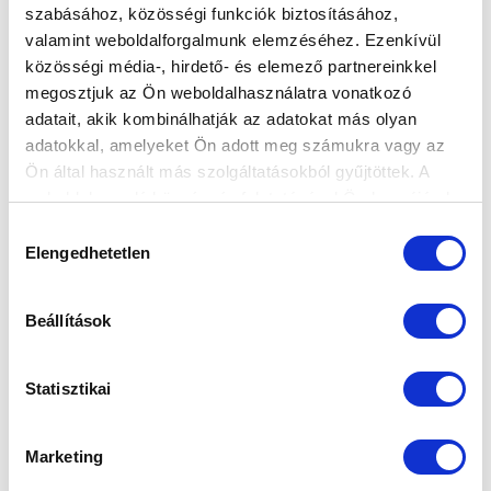
szabásához, közösségi funkciók biztosításához,
valamint weboldalforgalmunk elemzéséhez. Ezenkívül
BOBÁL DÁVID TÚL A MŰTÉTEN
közösségi média-, hirdető- és elemező partnereinkkel
megosztjuk az Ön weboldalhasználatra vonatkozó
2023-10-25 11:39:37
A Puskás Akadémia FC ellen súlyos sérülést szenvedő
adatait, akik kombinálhatják az adatokat más olyan
védőnk állapotáról Dr. Dreissiger Imre csapatorvos
adatokkal, amelyeket Ön adott meg számukra vagy az
Ön által használt más szolgáltatásokból gyűjtöttek. A
adott tájékoztatá...
weboldalon való böngészés folytatásával Ön hozzájárul a
sütik használatához.
Hozzájárulás
Elengedhetetlen
kiválasztása
Beállítások
Statisztikai
Marketing