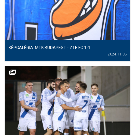
MÉRKŐZÉSEK
KLUB
GALÉRIA
SZURKOLÓI ÉLMÉNYEK
KÉPGALÉRIA: MTK BUDAPEST - ZTE FC 1-1
2024.11.03
AKKREDITÁCIÓ