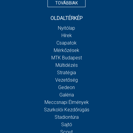
TOVÁBBIAK
OLDALTÉRKÉP
Nyitólap
Hírek
Csapatok
Mérkőzések
MTK Budapest
Múltidézés
Stratégia
Vezetőség
Gedeon
Galéria
Meccsnapi Élmények
Szurkolói Kezdőrúgás
Stadiontúra
Sajtó
Scout