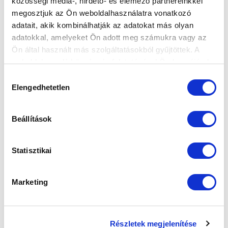
közösségi média-, hirdető- és elemező partnereinkkel
megosztjuk az Ön weboldalhasználatra vonatkozó
adatait, akik kombinálhatják az adatokat más olyan
KÉPGALÉRIA: MTK BUDAPEST II. - IVÁNCSA KSE 2-1
adatokkal, amelyeket Ön adott meg számukra vagy az
Ön által használt más szolgáltatásokból gyűjtöttek. A
weboldalon való böngészés folytatásával Ön hozzájárul a
2024.09.22
sütik használatához.
Hozzájárulás
Elengedhetetlen
kiválasztása
Beállítások
Statisztikai
Marketing
Részletek megjelenítése