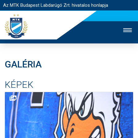
Az MTK Budapest Labdarúgó Zrt. hivatalos honlapja
GALÉRIA
MTK TV
UTÁNPÓTLÁS
NŐI SZAKÁG
KÉPEK
JEGYÉRTÉKESÍTÉS
WEBSHOP
STADION
EGYESÜLET
KAPCSOLAT
NYITÓLAP
HÍREK
CSAPATOK