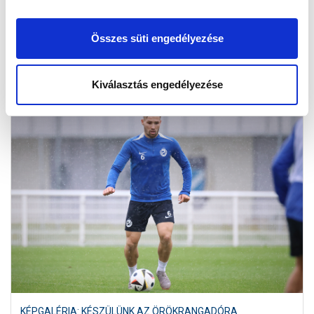
KÉPGALÉRIA: MTK BUDAPEST - FERENCVÁROSI TC 1-3
Összes süti engedélyezése
2024.09.22
Kiválasztás engedélyezése
KÉPGALÉRIA: KÉSZÜLÜNK AZ ÖRÖKRANGADÓRA