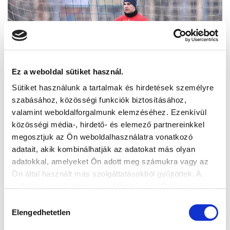
Ez a weboldal sütiket használ.
Sütiket használunk a tartalmak és hirdetések személyre
szabásához, közösségi funkciók biztosításához,
valamint weboldalforgalmunk elemzéséhez. Ezenkívül
közösségi média-, hirdető- és elemező partnereinkkel
megosztjuk az Ön weboldalhasználatra vonatkozó
adatait, akik kombinálhatják az adatokat más olyan
adatokkal, amelyeket Ön adott meg számukra vagy az
Ön által használt más szolgáltatásokból gyűjtöttek. A
weboldalon való böngészés folytatásával Ön hozzájárul a
sütik használatához.
Hozzájárulás
Elengedhetetlen
kiválasztása