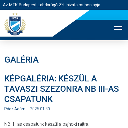
Az MTK Budapest Labdarúgó Zrt. hivatalos honlapja
GALÉRIA
MTK TV
UTÁNPÓTLÁS
NŐI SZAKÁG
KÉPGALÉRIA: KÉSZÜL A
JEGYÉRTÉKESÍTÉS
WEBSHOP
STADION
TAVASZI SZEZONRA NB III-AS
EGYESÜLET
KAPCSOLAT
CSAPATUNK
NYITÓLAP
Rácz Ádám
2025.01.30
HÍREK
NB III-as csapatunk készül a bajnoki rajtra.
CSAPATOK