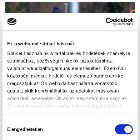
Ez a weboldal sütiket használ.
Sütiket használunk a tartalmak és hirdetések személyre
szabásához, közösségi funkciók biztosításához,
valamint weboldalforgalmunk elemzéséhez. Ezenkívül
közösségi média-, hirdető- és elemező partnereinkkel
megosztjuk az Ön weboldalhasználatra vonatkozó
adatait, akik kombinálhatják az adatokat más olyan
adatokkal, amelyeket Ön adott meg számukra vagy az
Ön által használt más szolgáltatásokból gyűjtöttek. A
weboldalon való böngészés folytatásával Ön hozzájárul a
sütik használatához.
Hozzájárulás
Elengedhetetlen
kiválasztása