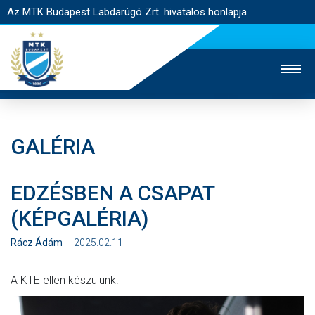
Az MTK Budapest Labdarúgó Zrt. hivatalos honlapja
GALÉRIA
MTK TV
UTÁNPÓTLÁS
NŐI SZAKÁG
EDZÉSBEN A CSAPAT
JEGYÉRTÉKESÍTÉS
WEBSHOP
STADION
(KÉPGALÉRIA)
EGYESÜLET
KAPCSOLAT
Rácz Ádám
2025.02.11
NYITÓLAP
A KTE ellen készülünk.
HÍREK
CSAPATOK