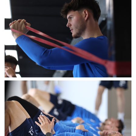
MÉRKŐZÉSEK
KLUB
GALÉRIA
SZURKOLÓI ÉLMÉNYEK
AKKREDITÁCIÓ