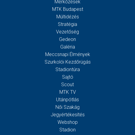
Mérkőzések
MTK Budapest
Múltidézés
Stratégia
Vezetőség
Gedeon
Galéria
Meccsnapi Élmények
Szurkolói Kezdőrúgás
Stadiontúra
Sajtó
Scout
MTK TV
Utánpótlás
Női Szakág
Jegyértékesítés
Webshop
Stadion