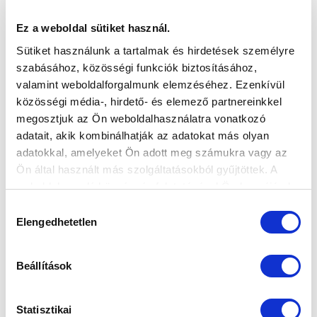
Ez a weboldal sütiket használ.
Sütiket használunk a tartalmak és hirdetések személyre
szabásához, közösségi funkciók biztosításához,
valamint weboldalforgalmunk elemzéséhez. Ezenkívül
közösségi média-, hirdető- és elemező partnereinkkel
ÖT JÁTÉKOSUNK BEKERÜLT AZ U21-ES
megosztjuk az Ön weboldalhasználatra vonatkozó
VÁLOGATOTTBA
adatait, akik kombinálhatják az adatokat más olyan
2024-03-12 18:39:13
adatokkal, amelyeket Ön adott meg számukra vagy az
Az U20-es nemzeti együttesbe is adunk játékost.
Ön által használt más szolgáltatásokból gyűjtöttek. A
weboldalon való böngészés folytatásával Ön hozzájárul a
sütik használatához.
Hozzájárulás
Elengedhetetlen
kiválasztása
Beállítások
Statisztikai