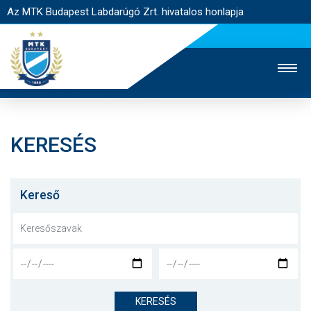
Az MTK Budapest Labdarúgó Zrt. hivatalos honlapja
KERESÉS
MTK TV
UTÁNPÓTLÁS
NŐI SZAKÁG
JEGYÉRTÉKESÍTÉS
WEBSHOP
STADION
Kereső
EGYESÜLET
KAPCSOLAT
NYITÓLAP
HÍREK
KERESÉS
CSAPATOK