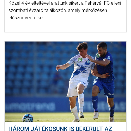
Közel 4 év elteltével arattunk sikert a Fehérvár FC elleni
szombati évzáró találkozón, amely mérkőzésen
először védte ké...
HÁROM JÁTÉKOSUNK IS BEKERÜLT AZ