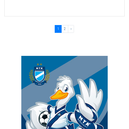
1
2
›