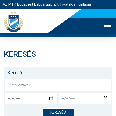
Az MTK Budapest Labdarúgó Zrt. hivatalos honlapja
KERESÉS
MTK TV
UTÁNPÓTLÁS
NŐI SZAKÁG
JEGYÉRTÉKESÍTÉS
WEBSHOP
STADION
Kereső
EGYESÜLET
KAPCSOLAT
NYITÓLAP
HÍREK
KERESÉS
CSAPATOK