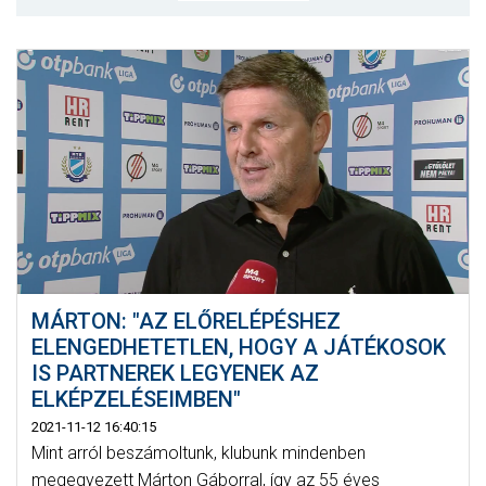
MÉRKŐZÉSEK
KLUB
GALÉRIA
SZURKOLÓI ÉLMÉNYEK
AKKREDITÁCIÓ
MÁRTON: "AZ ELŐRELÉPÉSHEZ
ELENGEDHETETLEN, HOGY A JÁTÉKOSOK
IS PARTNEREK LEGYENEK AZ
ELKÉPZELÉSEIMBEN"
2021-11-12 16:40:15
Mint arról beszámoltunk, klubunk mindenben
megegyezett Márton Gáborral, így az 55 éves