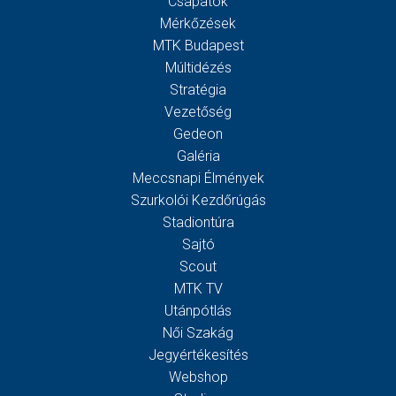
Csapatok
Mérkőzések
MTK Budapest
Múltidézés
Stratégia
Vezetőség
Gedeon
Galéria
Meccsnapi Élmények
Szurkolói Kezdőrúgás
Stadiontúra
Sajtó
Scout
MTK TV
Utánpótlás
Női Szakág
Jegyértékesítés
Webshop