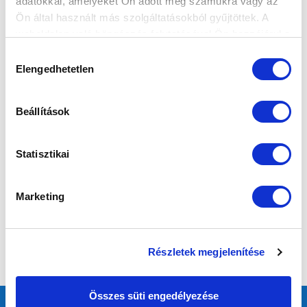
adatokkal, amelyeket Ön adott meg számukra vagy az
Ön által használt más szolgáltatásokból gyűjtöttek. A
weboldalon való böngészés folytatásával Ön hozzájárul a
sütik használatához.
Hozzájárulás
Elengedhetetlen
kiválasztása
Beállítások
Statisztikai
Marketing
Részletek megjelenítése
Összes süti engedélyezése