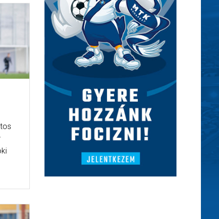
ztos
r
oki