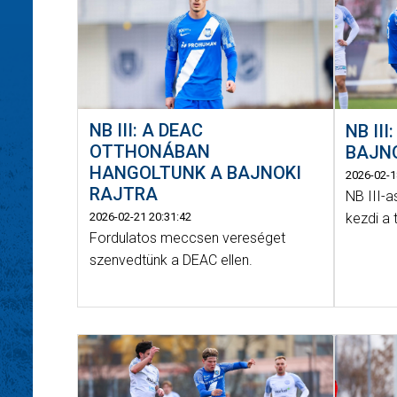
NB III: A DEAC
NB II
OTTHONÁBAN
BAJN
HANGOLTUNK A BAJNOKI
2026-02-1
RAJTRA
NB III-a
kezdi a 
2026-02-21 20:31:42
Fordulatos meccsen vereséget
szenvedtünk a DEAC ellen.