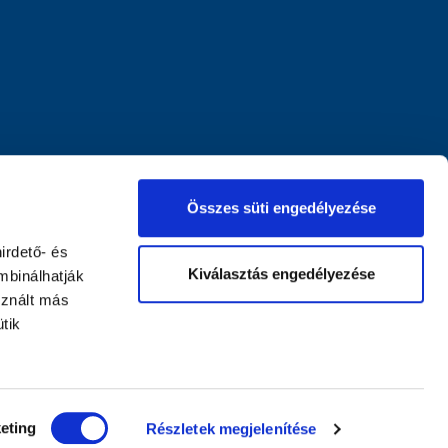
Összes süti engedélyezése
irdető- és
Kiválasztás engedélyezése
mbinálhatják
sznált más
tik
eting
Részletek megjelenítése