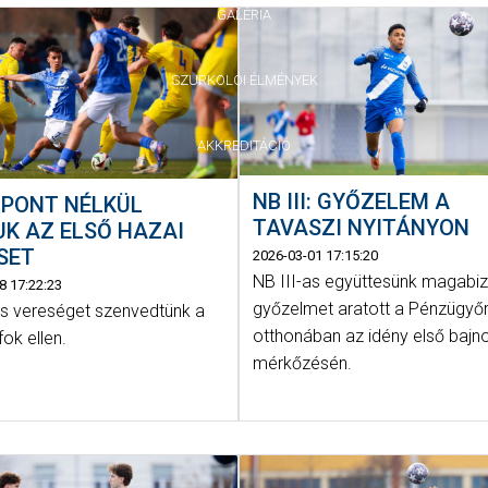
GALÉRIA
SZURKOLÓI ÉLMÉNYEK
AKKREDITÁCIÓ
NB III: GYŐZELEM A
I: PONT NÉLKÜL
TAVASZI NYITÁNYON
K AZ ELSŐ HAZAI
SET
2026-03-01 17:15:20
NB III-as együttesünk magabi
8 17:22:23
győzelmet aratott a Pénzügyő
s vereséget szenvedtünk a
otthonában az idény első bajn
ok ellen.
mérkőzésén.