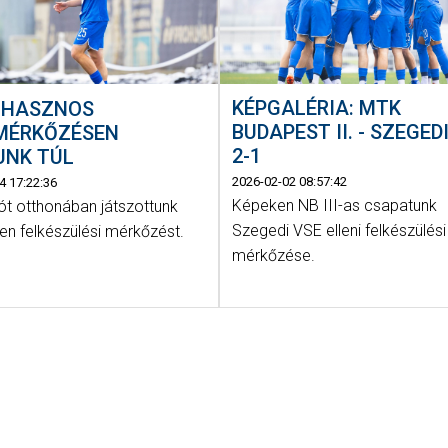
KÉPGALÉRIA: MTK
I: HASZNOS
BUDAPEST II. - SZEGED
MÉRKŐZÉSEN
2-1
UNK TÚL
2026-02-02 08:57:42
4 17:22:36
Képeken NB III-as csapatunk
ót otthonában játszottunk
Szegedi VSE elleni felkészülési
en felkészülési mérkőzést.
mérkőzése.