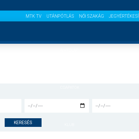
MTK TV
UTÁNPÓTLÁS
NŐI SZAKÁG
JEGYÉRTÉKES
NYITÓLAP
HÍREK
CSAPATOK
MÉRKŐZÉSEK
KERESÉS
KLUB