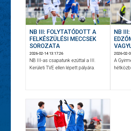
NB II
NB III: FOLYTATÓDOTT A
EDZŐ
FELKÉSZÜLÉSI MECCSEK
VAGY
SOROZATA
2026-02-0
2026-02-14 13:17:26
A Gyirm
NB III-as csapatunk ezúttal a III.
hétközb
Kerületi TVE ellen lépett pályára.