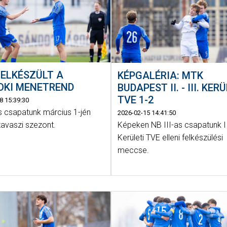
I: ELKÉSZÜLT A
KÉPGALÉRIA: MTK
OKI MENETREND
BUDAPEST II. - III. KER
TVE 1-2
8 15:39:30
s csapatunk március 1-jén
2026-02-15 14:41:50
Képeken NB III-as csapatunk II
tavaszi szezont.
Kerületi TVE elleni felkészülési
meccse.