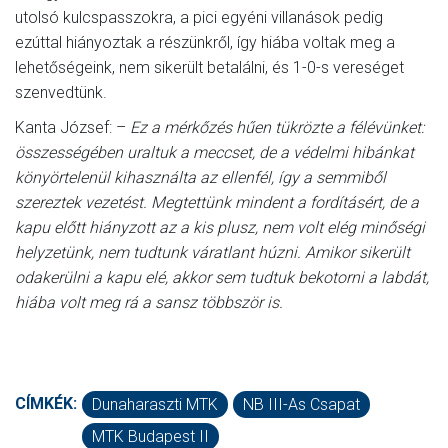
utolsó kulcspasszokra, a pici egyéni villanások pedig
ezúttal hiányoztak a részünkről, így hiába voltak meg a
lehetőségeink, nem sikerült betalálni, és 1-0-s vereséget
szenvedtünk.
Kanta József: –
Ez a mérkőzés hűen tükrözte a félévünket:
összességében uraltuk a meccset, de a védelmi hibánkat
könyörtelenül kihasználta az ellenfél, így a semmiből
szereztek vezetést. Megtettünk mindent a fordításért, de a
kapu előtt hiányzott az a kis plusz, nem volt elég minőségi
helyzetünk, nem tudtunk váratlant húzni. Amikor sikerült
odakerülni a kapu elé, akkor sem tudtuk bekotorni a labdát,
hiába volt meg rá a sansz többször is.
CÍMKÉK:
Dunaharaszti MTK
NB III-As Csapat
MTK Budapest II