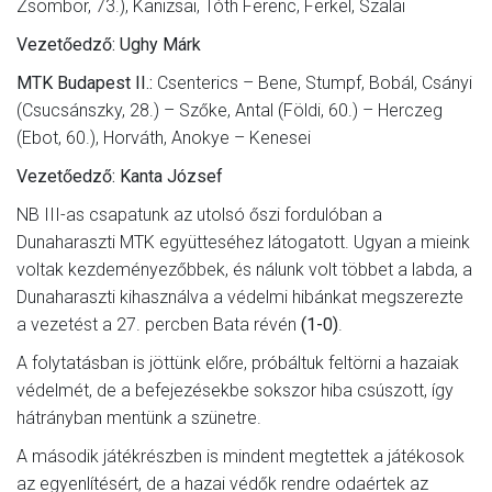
Zsombor, 73.), Kanizsai, Tóth Ferenc, Ferkel, Szalai
Vezetőedző: Ughy Márk
MTK Budapest II.:
Csenterics – Bene, Stumpf, Bobál, Csányi
(Csucsánszky, 28.) – Szőke, Antal (Földi, 60.) – Herczeg
(Ebot, 60.), Horváth, Anokye – Kenesei
Vezetőedző: Kanta József
NB III-as csapatunk az utolsó őszi fordulóban a
Dunaharaszti MTK együtteséhez látogatott. Ugyan a mieink
voltak kezdeményezőbbek, és nálunk volt többet a labda, a
Dunaharaszti kihasználva a védelmi hibánkat megszerezte
a vezetést a 27. percben Bata révén
(1-0)
.
A folytatásban is jöttünk előre, próbáltuk feltörni a hazaiak
védelmét, de a befejezésekbe sokszor hiba csúszott, így
hátrányban mentünk a szünetre.
A második játékrészben is mindent megtettek a játékosok
az egyenlítésért, de a hazai védők rendre odaértek az