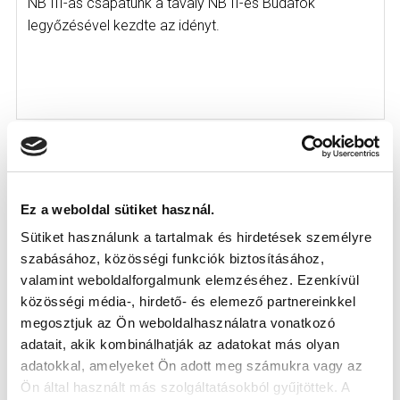
NB III-as csapatunk a tavaly NB II-es Budafok
legyőzésével kezdte az idényt.
KÖVETKEZŐ MÉRKŐZÉS
Ez a weboldal sütiket használ.
Sütiket használunk a tartalmak és hirdetések személyre
2026-08-09 17:30
szabásához, közösségi funkciók biztosításához,
SÁNDOR KÁROLY LABDARÚGÓ AKADÉMIA
valamint weboldalforgalmunk elemzéséhez. Ezenkívül
közösségi média-, hirdető- és elemező partnereinkkel
megosztjuk az Ön weboldalhasználatra vonatkozó
VS
adatait, akik kombinálhatják az adatokat más olyan
adatokkal, amelyeket Ön adott meg számukra vagy az
MTK BUDAPEST II
SZEKSZÁRDI UFC
Ön által használt más szolgáltatásokból gyűjtöttek. A