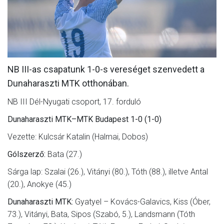
MÉRKŐZÉSEK
KLUB
GALÉRIA
NB III-as csapatunk 1-0-s vereséget szenvedett a
SZURKOLÓI ÉLMÉNYEK
Dunaharaszti MTK otthonában.
AKKREDITÁCIÓ
NB III Dél-Nyugati csoport, 17. forduló
Dunaharaszti MTK–MTK Budapest 1-0 (1-0)
Vezette: Kulcsár Katalin (Halmai, Dobos)
Gólszerző:
Bata (27.)
Sárga lap: Szalai (26.), Vitányi (80.), Tóth (88.), illetve Antal
(20.), Anokye (45.)
Dunaharaszti MTK:
Gyatyel – Kovács-Galavics, Kiss (Óber,
73.), Vitányi, Bata, Sipos (Szabó, 5.), Landsmann (Tóth