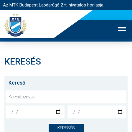
Az MTK Budapest Labdarúgó Zrt. hivatalos honlapja
KERESÉS
MTK TV
UTÁNPÓTLÁS
NŐI SZAKÁG
JEGYÉRTÉKESÍTÉS
WEBSHOP
STADION
Kereső
EGYESÜLET
KAPCSOLAT
NYITÓLAP
HÍREK
KERESÉS
CSAPATOK