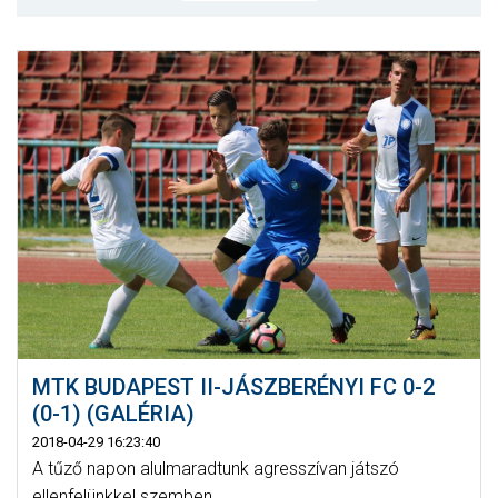
MÉRKŐZÉSEK
KLUB
GALÉRIA
SZURKOLÓI ÉLMÉNYEK
AKKREDITÁCIÓ
MTK BUDAPEST II-JÁSZBERÉNYI FC 0-2
(0-1) (GALÉRIA)
2018-04-29 16:23:40
A tűző napon alulmaradtunk agresszívan játszó
ellenfelünkkel szemben.