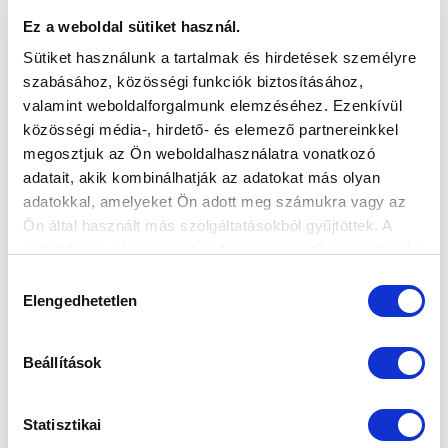
túra.
Ez a weboldal sütiket használ.
Sütiket használunk a tartalmak és hirdetések személyre
szabásához, közösségi funkciók biztosításához,
valamint weboldalforgalmunk elemzéséhez. Ezenkívül
közösségi média-, hirdető- és elemező partnereinkkel
megosztjuk az Ön weboldalhasználatra vonatkozó
adatait, akik kombinálhatják az adatokat más olyan
adatokkal, amelyeket Ön adott meg számukra vagy az
Ön által használt más szolgáltatásokból gyűjtöttek. A
weboldalon való böngészés folytatásával Ön hozzájárul a
sütik használatához.
Hozzájárulás
Elengedhetetlen
kiválasztása
Beállítások
Statisztikai