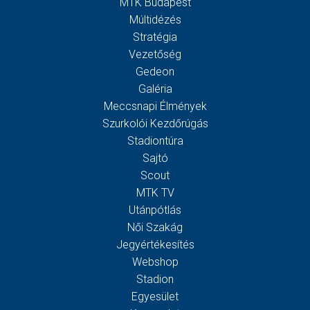
MTK Budapest
Múltidézés
Stratégia
Vezetőség
Gedeon
Galéria
Meccsnapi Élmények
Szurkolói Kezdőrúgás
Stadiontúra
Sajtó
Scout
MTK TV
Utánpótlás
Női Szakág
Jegyértékesítés
Webshop
Stadion
Egyesület