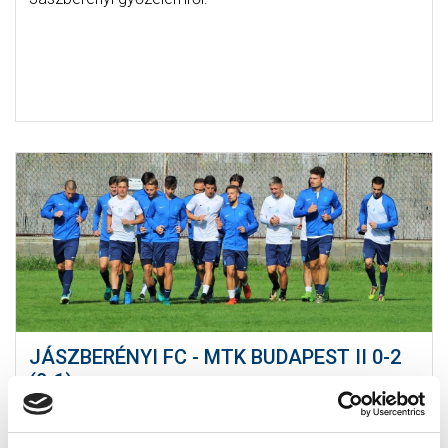
JÁSZBERÉNYI FC - MTK BUDAPEST II 0-2
(0-1)
2017-10-15 18:17:12
Második csapatunknak három pontot ért a jászberényi