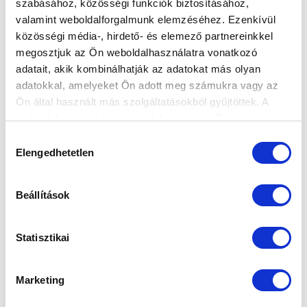
szabásához, közösségi funkciók biztosításához,
GÓLERŐS JÁTÉKOS ÉRKEZETT A
valamint weboldalforgalmunk elemzéséhez. Ezenkívül
TÁMADÓSORBA
közösségi média-, hirdető- és elemező partnereinkkel
megosztjuk az Ön weboldalhasználatra vonatkozó
2023-06-07 18:12:21
adatait, akik kombinálhatják az adatokat más olyan
Az MTK Budapestnél folytatja pályafutását Molnár
adatokkal, amelyeket Ön adott meg számukra vagy az
Rajmund, aki az elmúlt két szezonban egyaránt
Ön által használt más szolgáltatásokból gyűjtöttek. A
legalább 10 gólt szerzett...
weboldalon való böngészés folytatásával Ön hozzájárul a
sütik használatához.
Hozzájárulás
Elengedhetetlen
kiválasztása
Beállítások
Statisztikai
Marketing