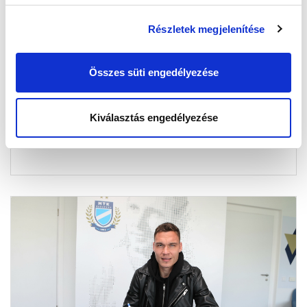
Részletek megjelenítése
ANTONOV IS AZ MTK BUDAPESTET
VÁLASZTOTTA!
Összes süti engedélyezése
2023-06-03 11:30:00
Az MTK Budapestben folytatja pályafutását Nemanja
Antonov, a bal lábas védő a mieink második nyári
Kiválasztás engedélyezése
igazolása.