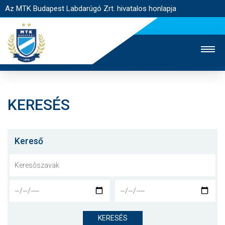
Az MTK Budapest Labdarúgó Zrt. hivatalos honlapja
KERESÉS
MTK TV
UTÁNPÓTLÁS
NŐI SZAKÁG
JEGYÉRTÉKESÍTÉS
WEBSHOP
STADION
Kereső
EGYESÜLET
KAPCSOLAT
NYITÓLAP
HÍREK
KERESÉS
CSAPATOK