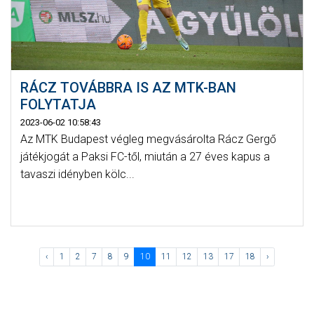
RÁCZ TOVÁBBRA IS AZ MTK-BAN
FOLYTATJA
2023-06-02 10:58:43
Az MTK Budapest végleg megvásárolta Rácz Gergő
játékjogát a Paksi FC-től, miután a 27 éves kapus a
tavaszi idényben kölc...
‹
1
2
7
8
9
10
11
12
13
17
18
›