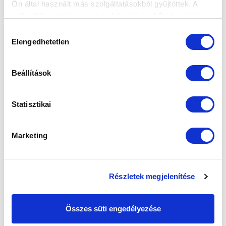
Ön által használt más szolgáltatásokból gyűjtöttek. A
weboldalon való böngészés folytatásával Ön hozzájárul a
sütik használatához.
Hozzájárulás
Elengedhetetlen
kiválasztása
Beállítások
Statisztikai
Marketing
Részletek megjelenítése
Összes süti engedélyezése