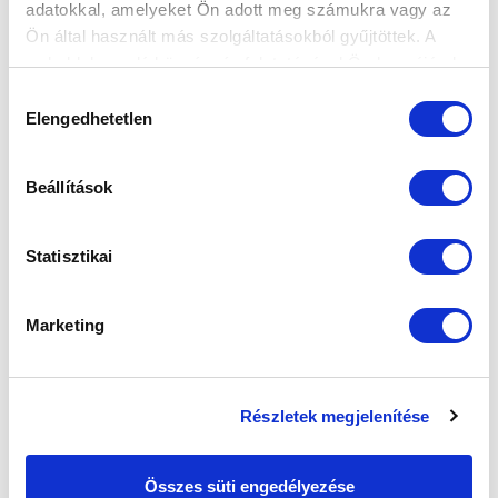
adatokkal, amelyeket Ön adott meg számukra vagy az
2017-08-01 17:30:00
Ön által használt más szolgáltatásokból gyűjtöttek. A
Így állunk az átigazolási időszak vége előtt egy
weboldalon való böngészés folytatásával Ön hozzájárul a
hónappal.
sütik használatához.
Hozzájárulás
Elengedhetetlen
kiválasztása
Beállítások
Statisztikai
Marketing
Részletek megjelenítése
Összes süti engedélyezése