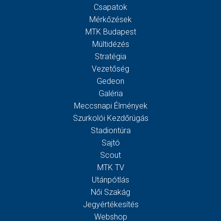
Csapatok
Mérkőzések
MTK Budapest
Múltidézés
Stratégia
Vezetőség
Gedeon
Galéria
Meccsnapi Élmények
Szurkolói Kezdőrúgás
Stadiontúra
Sajtó
Scout
MTK TV
Utánpótlás
Női Szakág
Jegyértékesítés
Webshop