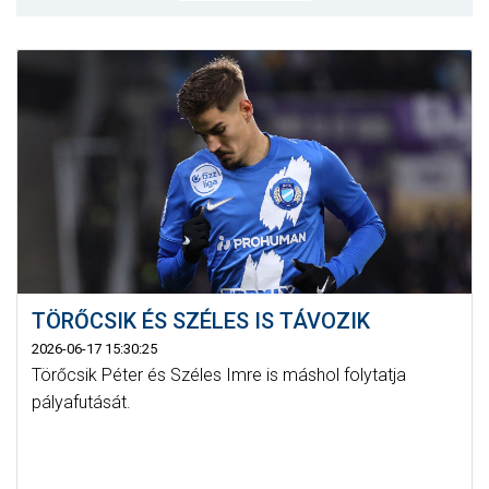
MÉRKŐZÉSEK
KLUB
GALÉRIA
SZURKOLÓI ÉLMÉNYEK
AKKREDITÁCIÓ
TÖRŐCSIK ÉS SZÉLES IS TÁVOZIK
2026-06-17 15:30:25
Törőcsik Péter és Széles Imre is máshol folytatja
pályafutását.