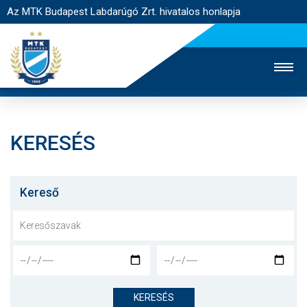
Az MTK Budapest Labdarúgó Zrt. hivatalos honlapja
KERESÉS
MTK TV
UTÁNPÓTLÁS
NŐI SZAKÁG
JEGYÉRTÉKESÍTÉS
WEBSHOP
STADION
Kereső
EGYESÜLET
KAPCSOLAT
NYITÓLAP
HÍREK
KERESÉS
CSAPATOK