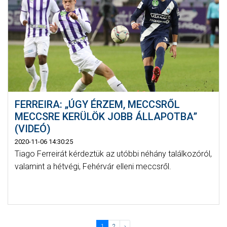
FERREIRA: „ÚGY ÉRZEM, MECCSRŐL
MECCSRE KERÜLÖK JOBB ÁLLAPOTBA”
(VIDEÓ)
2020-11-06 14:30:25
Tiago Ferreirát kérdeztük az utóbbi néhány találkozóról,
valamint a hétvégi, Fehérvár elleni meccsről.
1
2
›