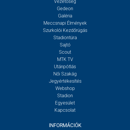
Vezetőség
Gedeon
Galéria
Meccsnapi Élmények
Szurkolói Kezdőrúgás
Stadiontúra
Sajtó
Scout
MTK TV
Utánpótlás
Női Szakág
Jegyértékesítés
Webshop
Stadion
Egyesület
Kapcsolat
INFORMÁCIÓK