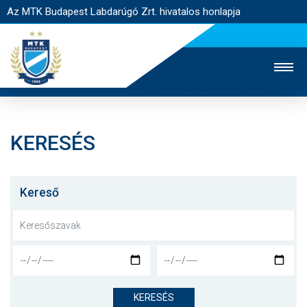
Az MTK Budapest Labdarúgó Zrt. hivatalos honlapja
KERESÉS
MTK TV
UTÁNPÓTLÁS
NŐI SZAKÁG
JEGYÉRTÉKESÍTÉS
WEBSHOP
STADION
Kereső
EGYESÜLET
KAPCSOLAT
NYITÓLAP
HÍREK
KERESÉS
CSAPATOK