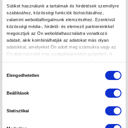
Sütiket használunk a tartalmak és hirdetések személyre
szabásához, közösségi funkciók biztosításához,
valamint weboldalforgalmunk elemzéséhez. Ezenkívül
KANTA ELBÚCSÚZOTT
közösségi média-, hirdető- és elemező partnereinkkel
megosztjuk az Ön weboldalhasználatra vonatkozó
2021-04-29 21:33:29
adatait, akik kombinálhatják az adatokat más olyan
A Fehérvár örülhetett Kanta József hazai búcsúmeccse
adatokkal, amelyeket Ön adott meg számukra vagy az
után.
Ön által használt más szolgáltatásokból gyűjtöttek. A
weboldalon való böngészés folytatásával Ön hozzájárul a
sütik használatához.
Hozzájárulás
Elengedhetetlen
kiválasztása
Beállítások
Statisztikai