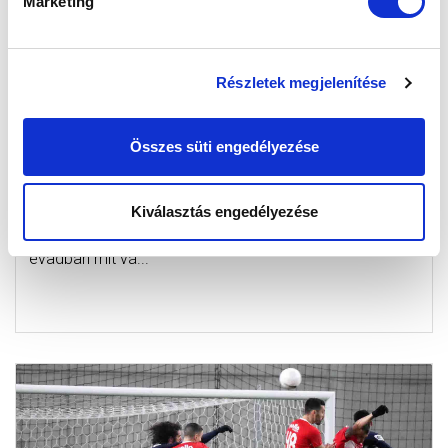
Marketing
Részletek megjelenítése
FERREIRA: „FONTOS VOLT, HOGY ÚJRA
Összes süti engedélyezése
NYERJÜNK” (VIDEÓ)
2021-04-25 15:06:23
Tiago Ferreira beszélt az Újpest elleni sikerről, a
Kiválasztás engedélyezése
nehézségeiről a szezonban, és arról, hogy a következő
évadban mit vá...