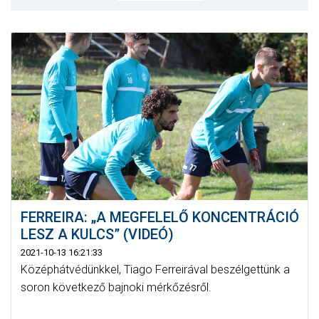
MÉRKŐZÉSEK
KLUB
GALÉRIA
SZURKOLÓI ÉLMÉNYEK
AKKREDITÁCIÓ
FERREIRA: „A MEGFELELŐ KONCENTRÁCIÓ
LESZ A KULCS” (VIDEÓ)
2021-10-13 16:21:33
Középhátvédünkkel, Tiago Ferreirával beszélgettünk a
soron következő bajnoki mérkőzésről.