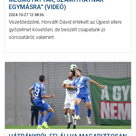
EGYMÁSRA” (VIDEÓ)
2024-10-27 12:58:36
Vezetőedzőnk, Horváth Dávid értékelt az Újpest elleni
győzelmet követően, de beszélt csapatunk jó
sorozatáról, valamint...