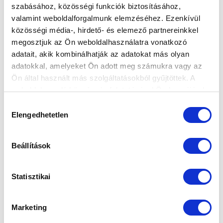
szabásához, közösségi funkciók biztosításához,
MTK BUDAPEST - ÚJPEST FC 4-1
valamint weboldalforgalmunk elemzéséhez. Ezenkívül
ÖSSZEFOGLALÓ (VIDEÓ)
közösségi média-, hirdető- és elemező partnereinkkel
megosztjuk az Ön weboldalhasználatra vonatkozó
2024-10-26 21:33:47
adatait, akik kombinálhatják az adatokat más olyan
Ez történt az Újpest elleni bajnoki meccsen.
adatokkal, amelyeket Ön adott meg számukra vagy az
Ön által használt más szolgáltatásokból gyűjtöttek. A
weboldalon való böngészés folytatásával Ön hozzájárul a
sütik használatához.
Hozzájárulás
Elengedhetetlen
kiválasztása
Beállítások
Statisztikai
Marketing