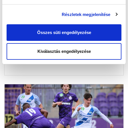
Részletek megjelenítése
ZAJLIK A JEGYÁRUSÍTÁS AZ ÚJPEST
ELLENI RANGADÓRA - A VENDÉGJEGYEK
MÁR ELFOGYTAK
Összes süti engedélyezése
2024-10-25 15:00:00
Még zajlik a jegyárusítás a lila-fehérek elleni fővárosi
Kiválasztás engedélyezése
rangadóra.