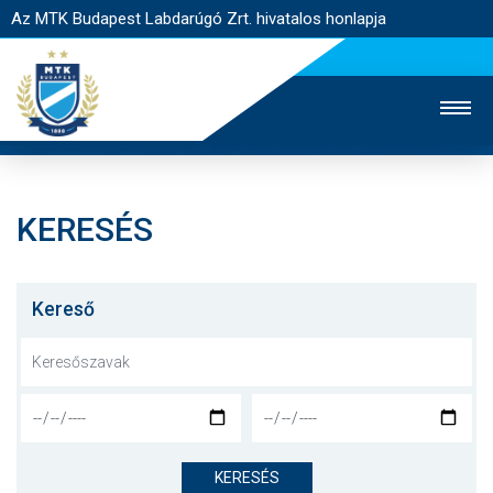
Az MTK Budapest Labdarúgó Zrt. hivatalos honlapja
KERESÉS
MTK TV
UTÁNPÓTLÁS
NŐI SZAKÁG
JEGYÉRTÉKESÍTÉS
WEBSHOP
STADION
Kereső
EGYESÜLET
KAPCSOLAT
NYITÓLAP
HÍREK
KERESÉS
CSAPATOK