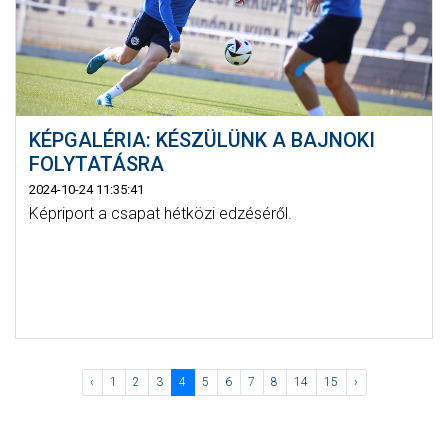
KÉPGALÉRIA: KÉSZÜLÜNK A BAJNOKI
FOLYTATÁSRA
2024-10-24 11:35:41
Képriport a csapat hétközi edzéséről.
‹
1
2
3
4
5
6
7
8
14
15
›