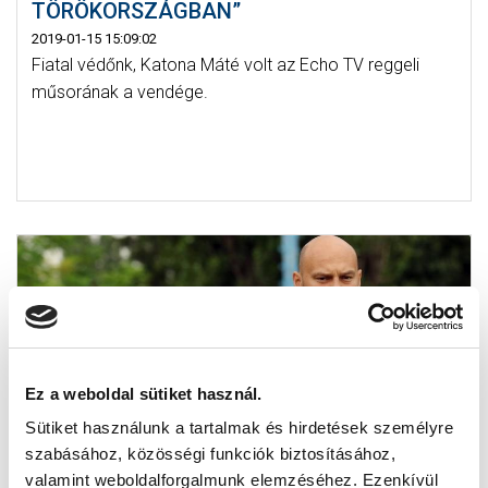
TÖRÖKORSZÁGBAN”
2019-01-15 15:09:02
Fiatal védőnk, Katona Máté volt az Echo TV reggeli
műsorának a vendége.
Ez a weboldal sütiket használ.
Sütiket használunk a tartalmak és hirdetések személyre
szabásához, közösségi funkciók biztosításához,
FECZKÓ: „A TRABZONSPOR MINDENÁRON
valamint weboldalforgalmunk elemzéséhez. Ezenkívül