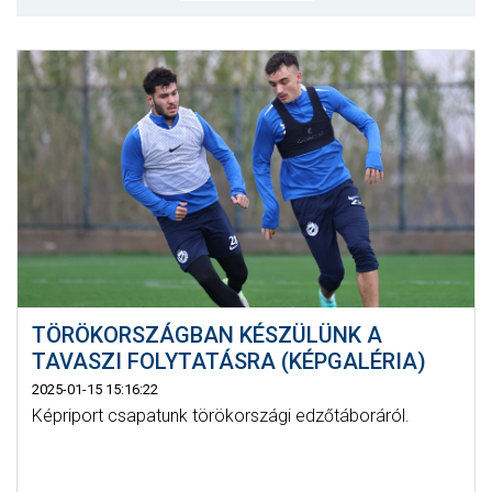
MÉRKŐZÉSEK
KLUB
GALÉRIA
SZURKOLÓI ÉLMÉNYEK
AKKREDITÁCIÓ
TÖRÖKORSZÁGBAN KÉSZÜLÜNK A
TAVASZI FOLYTATÁSRA (KÉPGALÉRIA)
2025-01-15 15:16:22
Képriport csapatunk törökországi edzőtáboráról.