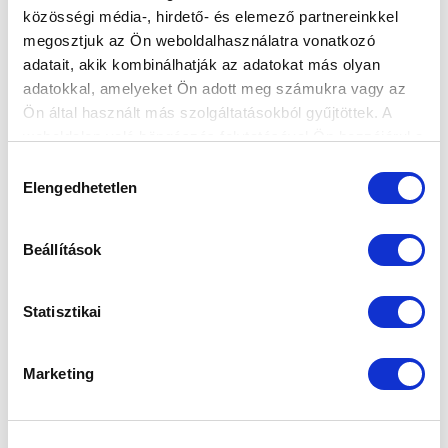
VELÜNK AKART JÁTSZANI” - ÉRTÉKELÉS
közösségi média-, hirdető- és elemező partnereinkkel
2019-01-14 16:31:50
megosztjuk az Ön weboldalhasználatra vonatkozó
Ahogy arról beszámoltunk, a Trabzonspor legyőzése
adatait, akik kombinálhatják az adatokat más olyan
után csapatunk néhány napra hazatért Törökországból,
adatokkal, amelyeket Ön adott meg számukra vagy az
viszont szerdától...
Ön által használt más szolgáltatásokból gyűjtöttek. A
weboldalon való böngészés folytatásával Ön hozzájárul a
sütik használatához.
Hozzájárulás
Elengedhetetlen
kiválasztása
Beállítások
Statisztikai
Marketing
ÚJRA ITTHON A CSAPAT, DE SZERDÁTÓL