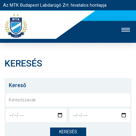
Az MTK Budapest Labdarúgó Zrt. hivatalos honlapja
KERESÉS
MTK TV
UTÁNPÓTLÁS
NŐI SZAKÁG
JEGYÉRTÉKESÍTÉS
WEBSHOP
STADION
Kereső
EGYESÜLET
KAPCSOLAT
NYITÓLAP
HÍREK
KERESÉS
CSAPATOK