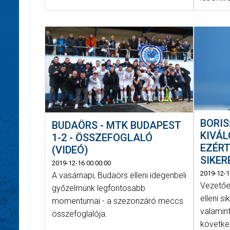
BORIS
BUDAÖRS - MTK BUDAPEST
KIVÁL
1-2 - ÖSSZEFOGLALÓ
EZÉRT
(VIDEÓ)
SIKER
2019-12-16 00:00:00
2019-12-1
A vasárnapi, Budaörs elleni idegenbeli
Vezetőe
győzelmünk legfontosabb
elleni si
momentumai - a szezonzáró meccs
valamint
összefoglalója.
követke