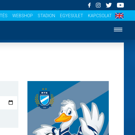
ÍTÉS
WEBSHOP
STADION
EGYESÜLET
KAPCSOLAT