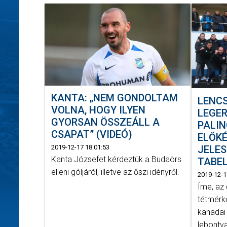
KANTA: „NEM GONDOLTAM
LENCS
VOLNA, HOGY ILYEN
LEGE
GYORSAN ÖSSZEÁLL A
PALI
CSAPAT” (VIDEÓ)
ELŐK
JELES
2019-12-17 18:01:53
Kanta Józsefet kérdeztük a Budaörs
TABE
elleni góljáról, illetve az őszi idényről.
2019-12-1
Íme, az 
tétmérk
kanadai
lebontva