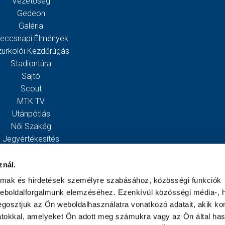
Vezetőség
Gedeon
Galéria
eccsnapi Élmények
zurkolói Kezdőrúgás
Stadiontúra
Sajtó
Scout
MTK TV
Utánpótlás
Női Szakág
Jegyértékesítés
Webshop
Stadion
znál.
Egyesület
almak és hirdetések személyre szabásához, közösségi funkciók
Kapcsolat
weboldalforgalmunk elemzéséhez. Ezenkívül közösségi média-, h
gosztjuk az Ön weboldalhasználatra vonatkozó adatait, akik ko
atokkal, amelyeket Ön adott meg számukra vagy az Ön által ha