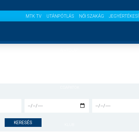
MTK TV
UTÁNPÓTLÁS
NŐI SZAKÁG
JEGYÉRTÉKES
NYITÓLAP
HÍREK
CSAPATOK
MÉRKŐZÉSEK
KERESÉS
KLUB