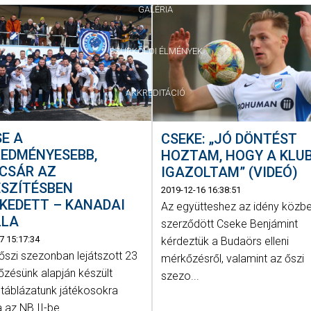
GALÉRIA
SZURKOLÓI ÉLMÉNYEK
AKKREDITÁCIÓ
E A
CSEKE: „JÓ DÖNTÉST
REDMÉNYESEBB,
HOZTAM, HOGY A KLU
NCSÁR AZ
IGAZOLTAM” (VIDEÓ)
ÉSZÍTÉSBEN
2019-12-16 16:38:51
KEDETT – KANADAI
Az együtteshez az idény közb
LLA
szerződött Cseke Benjámint
7 15:17:34
kérdeztük a Budaörs elleni
őszi szezonban lejátszott 23
mérkőzésről, valamint az őszi
őzésünk alapján készült
szezo...
 táblázatunk játékosokra
 az NB II-be...