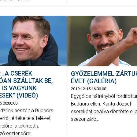
: „A CSERÉK
GYŐZELEMMEL ZÁRTU
ÓAN SZÁLLTAK BE,
ÉVET (GALÉRIA)
 IS VAGYUNK
2019-12-15 16:00:00
ESEK” (VIDEÓ)
Egygólos hátrányból fordítottu
6 00:00:00
Budaörs ellen. Kanta József
dzőnk beszélt a Budaörs
csereként beállva döntötte el 
kerről, értékelte a félévet,
szezonzárót.
 előre is tekintett a
ző esztendőre.