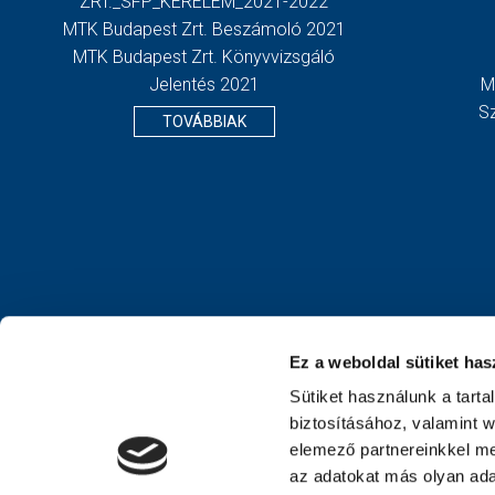
ZRT._SFP_KERELEM_2021-2022
MTK Budapest Zrt. Beszámoló 2021
MTK Budapest Zrt. Könyvvizsgáló
Jelentés 2021
M
S
TOVÁBBIAK
Ez a weboldal sütiket has
Sütiket használunk a tart
biztosításához, valamint 
elemező partnereinkkel me
az adatokat más olyan ad