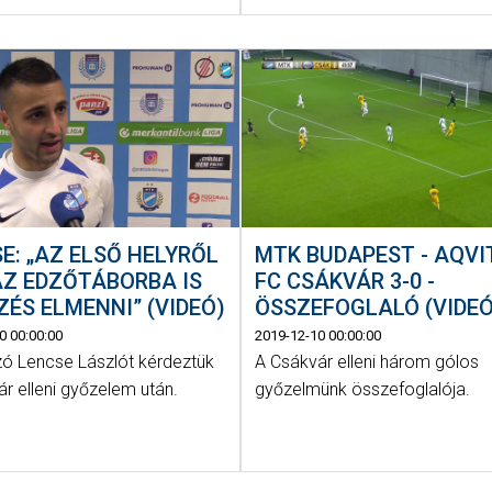
E: „AZ ELSŐ HELYRŐL
MTK BUDAPEST - AQVI
AZ EDZŐTÁBORBA IS
FC CSÁKVÁR 3-0 -
ZÉS ELMENNI” (VIDEÓ)
ÖSSZEFOGLALÓ (VIDEÓ
0 00:00:00
2019-12-10 00:00:00
zó Lencse Lászlót kérdeztük
A Csákvár elleni három gólos
r elleni győzelem után.
győzelmünk összefoglalója.