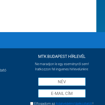
MTK BUDAPEST HÍRLEVÉL
Ne maradjon le egy eseményről sem!
Iratkozzon fel ingyenes hírlevelünkre:
tató
Elfogadom az
Adatvédelmi tájékoztatót
!