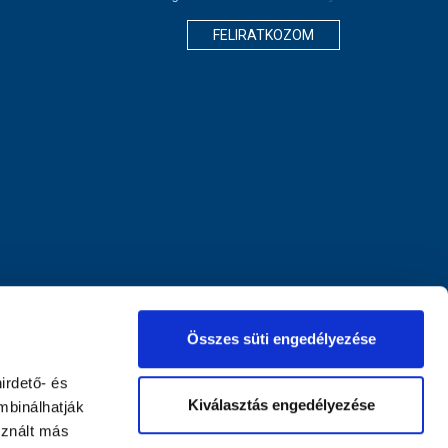
FELIRATKOZOM
Összes süti engedélyezése
irdető- és
Kiválasztás engedélyezése
mbinálhatják
sznált más