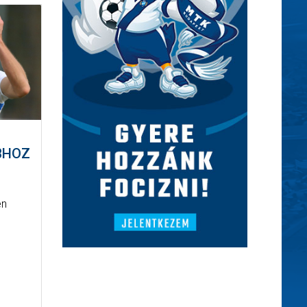
BHOZ
en