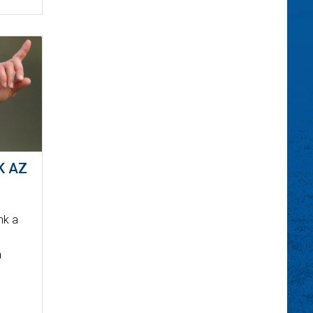
K AZ
nk a
a