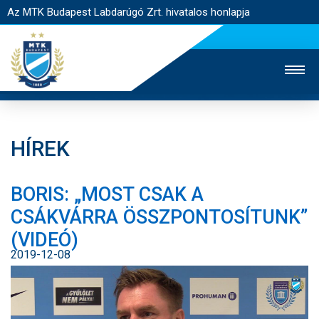
Az MTK Budapest Labdarúgó Zrt. hivatalos honlapja
HÍREK
MTK TV
UTÁNPÓTLÁS
NŐI SZAKÁG
BORIS: „MOST CSAK A
JEGYÉRTÉKESÍTÉS
WEBSHOP
STADION
CSÁKVÁRRA ÖSSZPONTOSÍTUNK”
EGYESÜLET
KAPCSOLAT
(VIDEÓ)
2019-12-08
NYITÓLAP
HÍREK
CSAPATOK