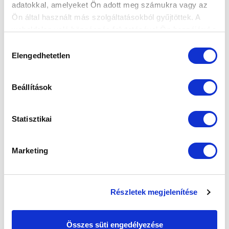
FELIRATKOZOM
adatokkal, amelyeket Ön adott meg számukra vagy az
Ön által használt más szolgáltatásokból gyűjtöttek. A
weboldalon való böngészés folytatásával Ön hozzájárul a
SZPONZOROK
sütik használatához.
Hozzájárulás
Elengedhetetlen
kiválasztása
Beállítások
Statisztikai
Marketing
Részletek megjelenítése
Összes süti engedélyezése