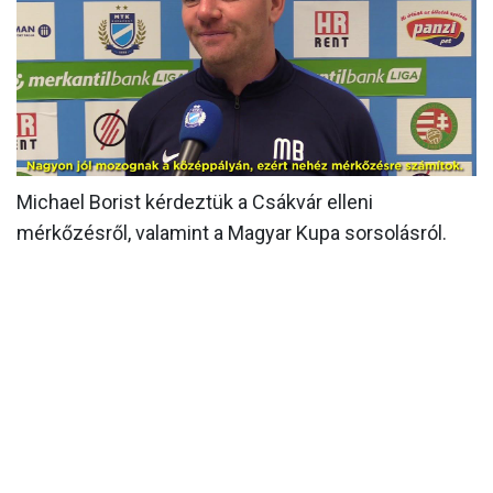
MÉRKŐZÉSEK
KLUB
GALÉRIA
SZURKOLÓI ÉLMÉNYEK
Michael Borist kérdeztük a Csákvár elleni
AKKREDITÁCIÓ
mérkőzésről, valamint a Magyar Kupa sorsolásról.