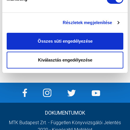
Részletek megjelenítése
Összes süti engedélyezése
Kiválasztás engedélyezése
DOKUMENTUMOK
MTK Budapest Zrt. - Független Könyvvizsgálói Jelentés
2020 - Kiegészítő Melléklet