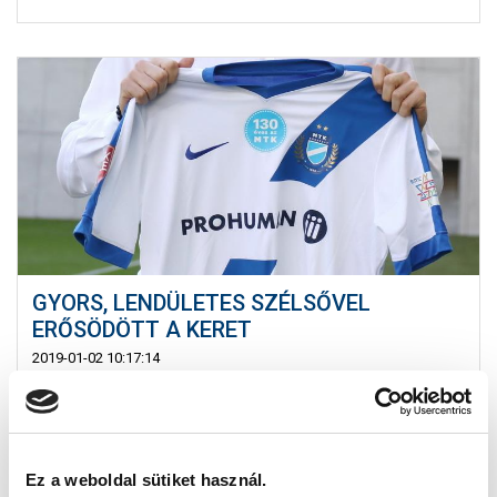
GYORS, LENDÜLETES SZÉLSŐVEL
ERŐSÖDÖTT A KERET
2019-01-02 10:17:14
Az MTK Budapest szerződést kötött Szlobodan
Mihajloviccsal, így a 21 éves szélső klubunknál folytatja
pályafutását.
Ez a weboldal sütiket használ.