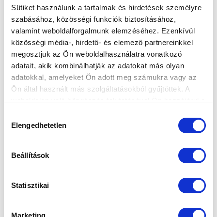
Sütiket használunk a tartalmak és hirdetések személyre
szabásához, közösségi funkciók biztosításához,
valamint weboldalforgalmunk elemzéséhez. Ezenkívül
közösségi média-, hirdető- és elemező partnereinkkel
megosztjuk az Ön weboldalhasználatra vonatkozó
adatait, akik kombinálhatják az adatokat más olyan
adatokkal, amelyeket Ön adott meg számukra vagy az
Ön által használt más szolgáltatásokból gyűjtöttek. A
weboldalon való böngészés folytatásával Ön hozzájárul a
sütik használatához.
Hozzájárulás
Elengedhetetlen
kiválasztása
Beállítások
Statisztikai
Marketing