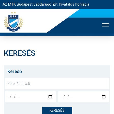
Az MTK Budapest Labdarúgó Zrt. hivatalos honlapja
KERESÉS
MTK TV
UTÁNPÓTLÁS
NŐI SZAKÁG
JEGYÉRTÉKESÍTÉS
WEBSHOP
STADION
Kereső
EGYESÜLET
KAPCSOLAT
NYITÓLAP
HÍREK
KERESÉS
CSAPATOK