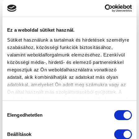
2016-06-07 07:00:00
Három új szakember került Teodoru Vaszilisz stábjába.
Új erőnléti edző, kapusedző, valamint új pályaedző
dolgozik felnőt...
Ez a weboldal sütiket használ.
Sütiket használunk a tartalmak és hirdetések személyre
szabásához, közösségi funkciók biztosításához,
valamint weboldalforgalmunk elemzéséhez. Ezenkívül
közösségi média-, hirdető- és elemező partnereinkkel
megosztjuk az Ön weboldalhasználatra vonatkozó
adatait, akik kombinálhatják az adatokat más olyan
adatokkal, amelyeket Ön adott meg számukra vagy az
Ön által használt más szolgáltatásokból gyűjtöttek. A
weboldalon való böngészés folytatásával Ön hozzájárul a
sütik használatához.
Hozzájárulás
Elengedhetetlen
kiválasztása
Beállítások