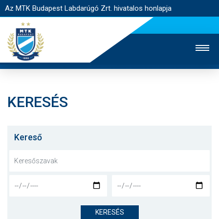
Az MTK Budapest Labdarúgó Zrt. hivatalos honlapja
KERESÉS
MTK TV
UTÁNPÓTLÁS
NŐI SZAKÁG
JEGYÉRTÉKESÍTÉS
WEBSHOP
STADION
Kereső
EGYESÜLET
KAPCSOLAT
NYITÓLAP
HÍREK
KERESÉS
CSAPATOK