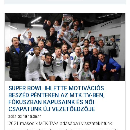
MÉRKŐZÉSEK
KLUB
GALÉRIA
SZURKOLÓI ÉLMÉNYEK
AKKREDITÁCIÓ
SUPER BOWL IHLETTE MOTIVÁCIÓS
BESZÉD PÉNTEKEN AZ MTK TV-BEN,
FÓKUSZBAN KAPUSAINK ÉS NŐI
CSAPATUNK ÚJ VEZETŐEDZŐJE
2021-02-18 15:06:11
2021 második MTK TV-s adásában visszatekintünk