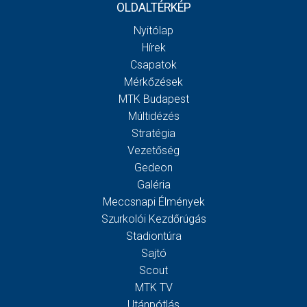
OLDALTÉRKÉP
Nyitólap
Hírek
Csapatok
Mérkőzések
MTK Budapest
Múltidézés
Stratégia
Vezetőség
Gedeon
Galéria
Meccsnapi Élmények
Szurkolói Kezdőrúgás
Stadiontúra
Sajtó
Scout
MTK TV
Utánpótlás