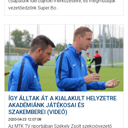
csapatunk idei bajnoki mérkőzéseire, és megmutatjuk
vezetőedzőnk Super Bo...
ÍGY ÁLLTAK ÁT A KIALAKULT HELYZETRE
AKADÉMIÁNK JÁTÉKOSAI ÉS
SZAKEMBEREI (VIDEÓ)
2020-04-23 12:07:08
Az MTK TV riportjában Székely Zsolt szekcióvezető