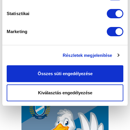
VÉGRE ÚJRA OTTHON
Statisztikai
2016-05-30 11:01:52
Az MTK Budapest klubigazgatójával, Domonyai
Marketing
Lászlóval beszélgettünk játékoskeretről, edzőtáborról,
esélyekről, célokról,...
Részletek megjelenítése
Összes süti engedélyezése
Kiválasztás engedélyezése