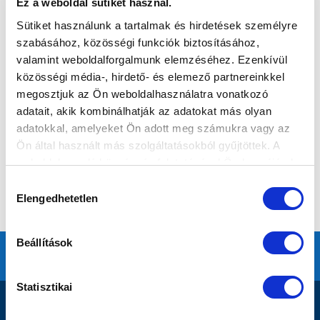
Ez a weboldal sütiket használ.
Sütiket használunk a tartalmak és hirdetések személyre
szabásához, közösségi funkciók biztosításához,
valamint weboldalforgalmunk elemzéséhez. Ezenkívül
közösségi média-, hirdető- és elemező partnereinkkel
megosztjuk az Ön weboldalhasználatra vonatkozó
adatait, akik kombinálhatják az adatokat más olyan
adatokkal, amelyeket Ön adott meg számukra vagy az
Ön által használt más szolgáltatásokból gyűjtöttek. A
weboldalon való böngészés folytatásával Ön hozzájárul a
sütik használatához.
Hozzájárulás
Elengedhetetlen
kiválasztása
Beállítások
Statisztikai
DOKUMENTUMOK