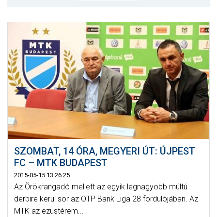
MÉRKŐZÉSEK
KLUB
GALÉRIA
SZURKOLÓI ÉLMÉNYEK
AKKREDITÁCIÓ
SZOMBAT, 14 ÓRA, MEGYERI ÚT: ÚJPEST
FC – MTK BUDAPEST
2015-05-15 13:26:25
Az Örökrangadó mellett az egyik legnagyobb múltú
derbire kerül sor az OTP Bank Liga 28 fordulójában. Az
MTK az ezüstérem...