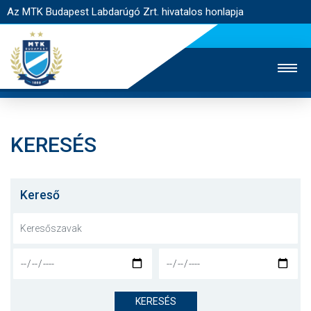
Az MTK Budapest Labdarúgó Zrt. hivatalos honlapja
KERESÉS
MTK TV
UTÁNPÓTLÁS
NŐI SZAKÁG
JEGYÉRTÉKESÍTÉS
WEBSHOP
STADION
Kereső
EGYESÜLET
KAPCSOLAT
NYITÓLAP
HÍREK
KERESÉS
CSAPATOK