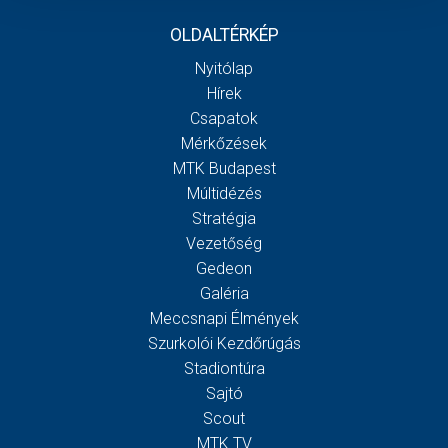
OLDALTÉRKÉP
Nyitólap
Hírek
Csapatok
Mérkőzések
MTK Budapest
Múltidézés
Stratégia
Vezetőség
Gedeon
Galéria
Meccsnapi Élmények
Szurkolói Kezdőrúgás
Stadiontúra
Sajtó
Scout
MTK TV