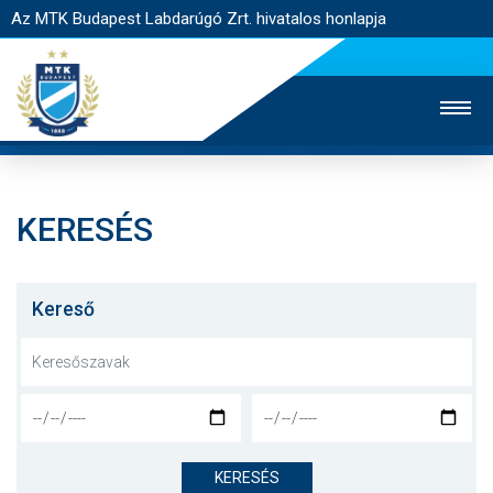
Az MTK Budapest Labdarúgó Zrt. hivatalos honlapja
KERESÉS
MTK TV
UTÁNPÓTLÁS
NŐI SZAKÁG
JEGYÉRTÉKESÍTÉS
WEBSHOP
STADION
Kereső
EGYESÜLET
KAPCSOLAT
NYITÓLAP
HÍREK
KERESÉS
CSAPATOK