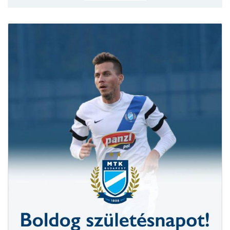
MÉRKŐZÉSEK
KLUB
GALÉRIA
SZURKOLÓI ÉLMÉNYEK
AKKREDITÁCIÓ