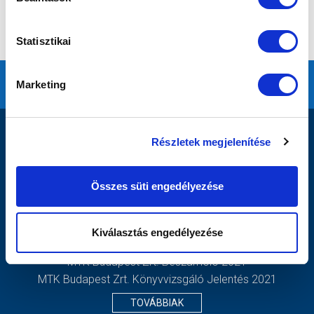
Statisztikai
Marketing
DOKUMENTUMOK
Részletek megjelenítése
MTK Budapest Zrt. - Független Könyvvizsgálói Jelentés
2020 - Kiegészítő Melléklet
Összes süti engedélyezése
2020 - Mérleg, Eredmény
MTK BUDAPEST ZRT._SFP_2021-2021_MLSZ
JÓVÁHAGYÓ HATÁROZAT
Kiválasztás engedélyezése
MTK BUDAPEST ZRT._SFP_KERELEM_2021-2022
MTK Budapest Zrt. Beszámoló 2021
MTK Budapest Zrt. Könyvvizsgáló Jelentés 2021
TOVÁBBIAK