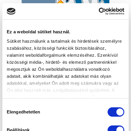
Ez a weboldal sütiket használ.
Sütiket használunk a tartalmak és hirdetések személyre
szabásához, közösségi funkciók biztosításához,
valamint weboldalforgalmunk elemzéséhez. Ezenkívül
közösségi média-, hirdető- és elemező partnereinkkel
megosztjuk az Ön weboldalhasználatra vonatkozó
adatait, akik kombinálhatják az adatokat más olyan
adatokkal, amelyeket Ön adott meg számukra vagy az
Ön által használt más szolgáltatásokból gyűjtöttek. A
weboldalon való böngészés folytatásával Ön hozzájárul a
sütik használatához.
Hozzájárulás
Elengedhetetlen
kiválasztása
Beállítások