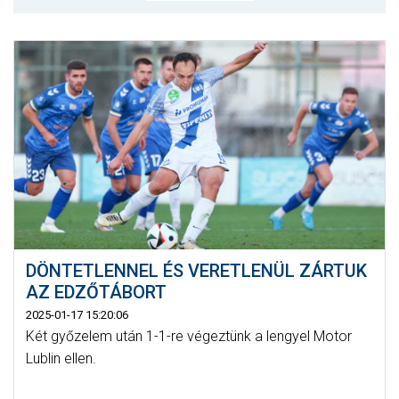
MÉRKŐZÉSEK
KLUB
GALÉRIA
SZURKOLÓI ÉLMÉNYEK
AKKREDITÁCIÓ
DÖNTETLENNEL ÉS VERETLENÜL ZÁRTUK
AZ EDZŐTÁBORT
2025-01-17 15:20:06
Két győzelem után 1-1-re végeztünk a lengyel Motor
Lublin ellen.