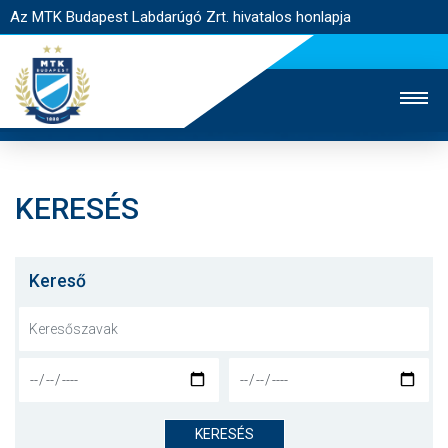
Az MTK Budapest Labdarúgó Zrt. hivatalos honlapja
KERESÉS
MTK TV
UTÁNPÓTLÁS
NŐI SZAKÁG
JEGYÉRTÉKESÍTÉS
WEBSHOP
STADION
Kereső
EGYESÜLET
KAPCSOLAT
NYITÓLAP
HÍREK
KERESÉS
CSAPATOK