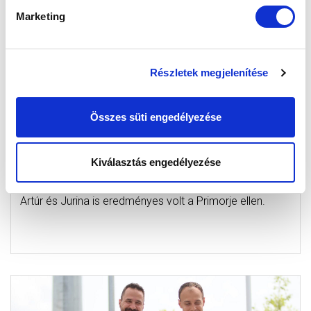
Marketing
Részletek megjelenítése
FORDÍTÁS AZ ELSŐ SZLOVÉNIAI
Összes süti engedélyezése
EDZŐMECCSEN - BERIASHVILI IS
BETALÁLT
Kiválasztás engedélyezése
2024-06-29 18:35:37
Új igazolásunk mellett Stieber duplázott, de Horváth
Artúr és Jurina is eredményes volt a Primorje ellen.