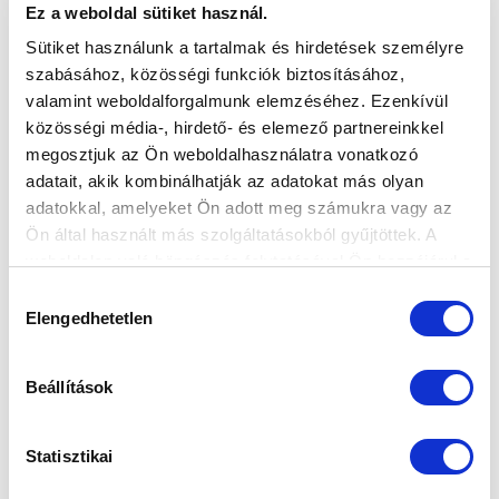
Ez a weboldal sütiket használ.
Sütiket használunk a tartalmak és hirdetések személyre
szabásához, közösségi funkciók biztosításához,
valamint weboldalforgalmunk elemzéséhez. Ezenkívül
közösségi média-, hirdető- és elemező partnereinkkel
EDZŐTÁBOROZIK NB III-AS CSAPATUNK
megosztjuk az Ön weboldalhasználatra vonatkozó
adatait, akik kombinálhatják az adatokat más olyan
2024-07-09 11:13:15
adatokkal, amelyeket Ön adott meg számukra vagy az
A héten Lipóton folytatja a felkészülést második számú
Ön által használt más szolgáltatásokból gyűjtöttek. A
gárdánk.
weboldalon való böngészés folytatásával Ön hozzájárul a
sütik használatához.
Hozzájárulás
Elengedhetetlen
kiválasztása
Beállítások
Statisztikai