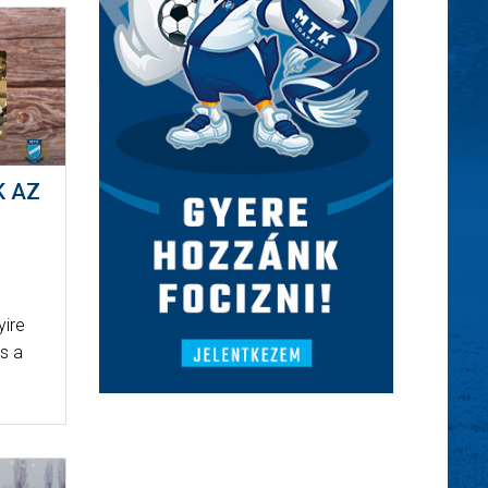
K AZ
yire
és a