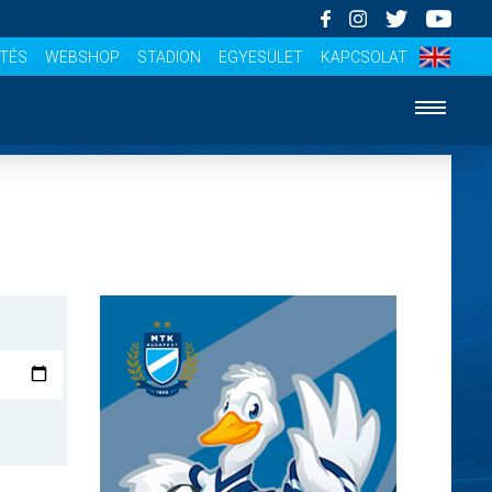
ÍTÉS
WEBSHOP
STADION
EGYESÜLET
KAPCSOLAT