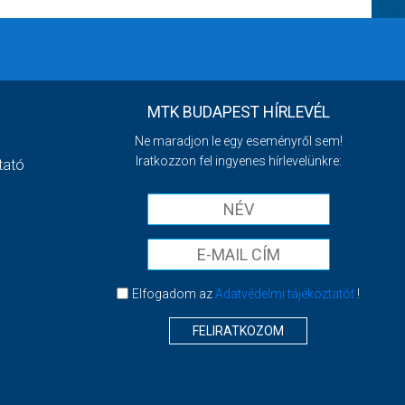
MTK BUDAPEST HÍRLEVÉL
Ne maradjon le egy eseményről sem!
Iratkozzon fel ingyenes hírlevelünkre:
tató
Elfogadom az
Adatvédelmi tájékoztatót
!
FELIRATKOZOM