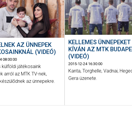
KELLEMES ÜNNEPEKET
ELNEK AZ ÜNNEPEK
KÍVÁN AZ MTK BUDAPE
OSAINKNÁL (VIDEÓ)
(VIDEÓ)
4 08:00:00
2015-12-24 16:30:00
 külföldi játékosaink
Kanta, Torghelle, Vadnai, Hege
ek arról az MTK TV-nek,
Gera üzenete.
készülődnek az ünnepekre.