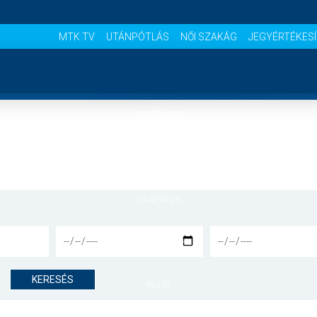
MTK TV
UTÁNPÓTLÁS
NŐI SZAKÁG
JEGYÉRTÉKES
NYITÓLAP
HÍREK
CSAPATOK
MÉRKŐZÉSEK
KERESÉS
KLUB