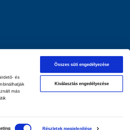
Összes süti engedélyezése
irdető- és
Kiválasztás engedélyezése
mbinálhatják
sznált más
tik
eting
Részletek megjelenítése