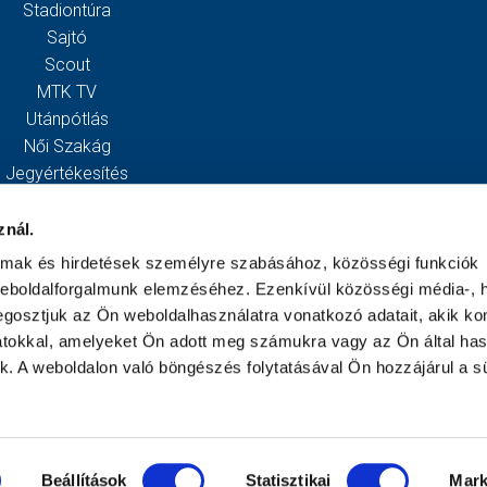
Stadiontúra
Sajtó
Scout
MTK TV
Utánpótlás
Női Szakág
Jegyértékesítés
Webshop
Stadion
znál.
Egyesület
almak és hirdetések személyre szabásához, közösségi funkciók
Kapcsolat
weboldalforgalmunk elemzéséhez. Ezenkívül közösségi média-, h
gosztjuk az Ön weboldalhasználatra vonatkozó adatait, akik ko
atokkal, amelyeket Ön adott meg számukra vagy az Ön által ha
ek. A weboldalon való böngészés folytatásával Ön hozzájárul a sü
Beállítások
Statisztikai
Mark