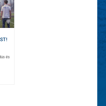
ST!
düs és