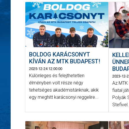
BOLDOG KARÁCSONYT
KELL
KÍVÁN AZ MTK BUDAPEST!
ÜNNEP
BUDAP
2025-12-24 12:00:00
Különleges és felejthetetlen
2023-12-2
élményben volt része négy
Az MTK 
tehetséges akadémistánknak, akik
fiatal j
egy meghitt karácsonyi reggelire...
Polyák 
Stefivel.