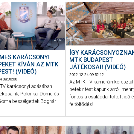
GALÉRIA
SZURKOLÓI ÉLMÉNYEK
AKKREDITÁCIÓ
ÍGY KARÁCSONYOZNA
EMES KARÁCSONYI
MTK BUDAPEST
EKET KÍVÁN AZ MTK
JÁTÉKOSAI! (VIDEÓ)
EST! (VIDEÓ)
2022-12-24 09:52:12
4 08:30:00
Az MTK TV kameráin keresztül
TV karácsonyi adásában
betekintést kapunk arról, menn
átékosaink, Polonkai Döme és
fontos a családdal töltött idő 
Soma beszélgettek Bognár
feltöltődés!