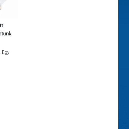
tt
atunk
. Egy