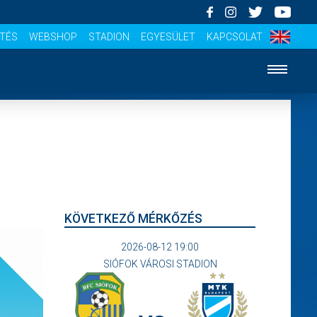
ÍTÉS
WEBSHOP
STADION
EGYESÜLET
KAPCSOLAT
KÖVETKEZŐ MÉRKŐZÉS
2026-08-12 19:00
SIÓFOK VÁROSI STADION