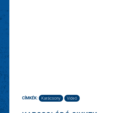
CÍMKÉK:
Karácsony
Videó