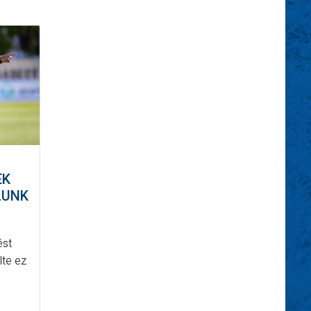
EK
LUNK
ést
lte ez