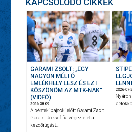
KAPCSOLÓDÓ CIKKEK
GARAMI ZSOLT: „EGY
STIPE
NAGYON MÉLTÓ
LEGJ
EMLÉKHELY LESZ ÉS EZT
LENNI
KÖSZÖNÖM AZ MTK-NAK”
2026-07-
Nyáron 
(VIDEÓ)
célokka
2026-08-09
A pénteki bajnoki előtt Garami Zsolt,
Garami József fia végezte el a
kezdőrúgást...