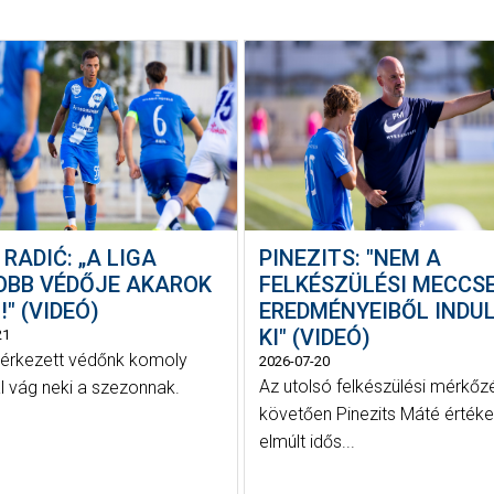
 RADIĆ: „A LIGA
PINEZITS: "NEM A
OBB VÉDŐJE AKAROK
FELKÉSZÜLÉSI MECCS
!" (VIDEÓ)
EREDMÉNYEIBŐL INDU
KI" (VIDEÓ)
21
érkezett védőnk komoly
2026-07-20
Az utolsó felkészülési mérkőz
l vág neki a szezonnak.
követően Pinezits Máté értéke
elmúlt idős...