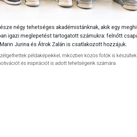
 része négy tehetséges akadémistánknak, akik egy meghi
ban igazi meglepetést tartogatott számukra: felnőtt csap
Marin Jurina és Átrok Zalán is csatlakozott hozzájuk.
szélgethettek példaképeikkel, miközben közös fotók is készültek
ivációt és inspirációt is adott tehetségeink számára.