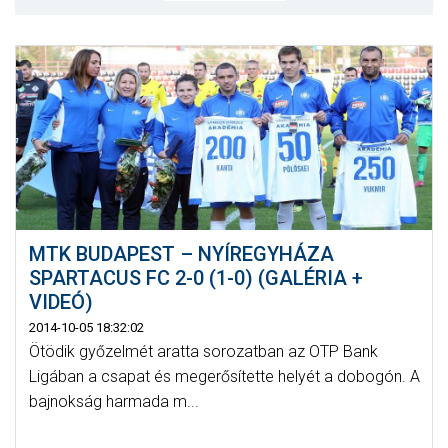
MÉRKŐZÉSEK
KLUB
GALÉRIA
SZURKOLÓI ÉLMÉNYEK
AKKREDITÁCIÓ
MTK BUDAPEST – NYÍREGYHÁZA
SPARTACUS FC 2-0 (1-0) (GALÉRIA +
VIDEÓ)
2014-10-05 18:32:02
Ötödik győzelmét aratta sorozatban az OTP Bank
Ligában a csapat és megerősítette helyét a dobogón. A
bajnokság harmada m...