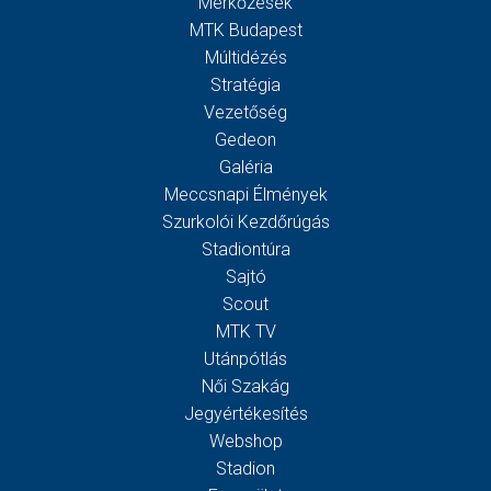
Mérkőzések
MTK Budapest
Múltidézés
Stratégia
Vezetőség
Gedeon
Galéria
Meccsnapi Élmények
Szurkolói Kezdőrúgás
Stadiontúra
Sajtó
Scout
MTK TV
Utánpótlás
Női Szakág
Jegyértékesítés
Webshop
Stadion