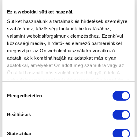
Ez a weboldal sütiket használ.
Sütiket használunk a tartalmak és hirdetések személyre
szabásához, közösségi funkciók biztosításához,
‹
1
2
3
valamint weboldalforgalmunk elemzéséhez. Ezenkívül
közösségi média-, hirdető- és elemező partnereinkkel
megosztjuk az Ön weboldalhasználatra vonatkozó
adatait, akik kombinálhatják az adatokat más olyan
adatokkal, amelyeket Ön adott meg számukra vagy az
Ön által használt más szolgáltatásokból gyűjtöttek. A
weboldalon való böngészés folytatásával Ön hozzájárul a
sütik használatához.
Hozzájárulás
Elengedhetetlen
kiválasztása
Beállítások
Statisztikai