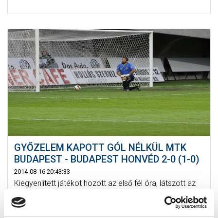
GYŐZELEM KAPOTT GÓL NÉLKÜL MTK
BUDAPEST - BUDAPEST HONVÉD 2-0 (1-0)
2014-08-16 20:43:33
Kiegyenlített játékot hozott az első fél óra, látszott az
első gól meghatározó lesz a mérkőzés kimenetelét
illetően. Kan...