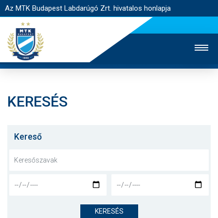
Az MTK Budapest Labdarúgó Zrt. hivatalos honlapja
KERESÉS
MTK TV
UTÁNPÓTLÁS
NŐI SZAKÁG
JEGYÉRTÉKESÍTÉS
WEBSHOP
STADION
Kereső
EGYESÜLET
KAPCSOLAT
NYITÓLAP
HÍREK
KERESÉS
CSAPATOK