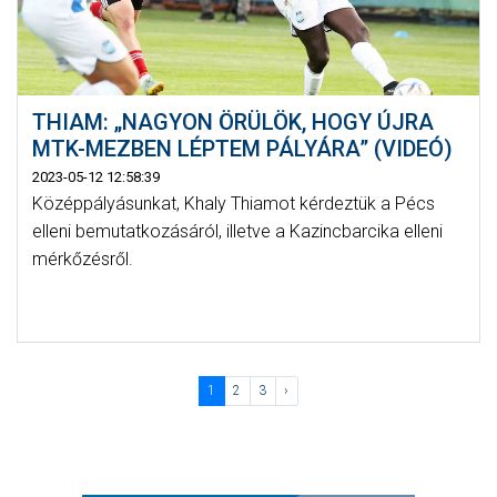
THIAM: „NAGYON ÖRÜLÖK, HOGY ÚJRA
MTK-MEZBEN LÉPTEM PÁLYÁRA” (VIDEÓ)
2023-05-12 12:58:39
Középpályásunkat, Khaly Thiamot kérdeztük a Pécs
elleni bemutatkozásáról, illetve a Kazincbarcika elleni
mérkőzésről.
1
2
3
›