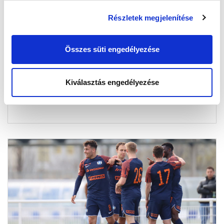
Részletek megjelenítése
MTK BUDAPEST–PMFC 1-0
ÖSSZEFOGLALÓ (VIDEÓ)
Összes süti engedélyezése
2024-03-22 18:15:12
A Pécs elleni felkészülési mérkőzésünk legfontosabb
pillanatai.
Kiválasztás engedélyezése