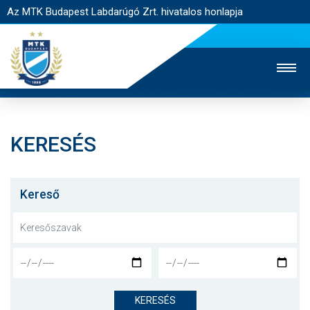
Az MTK Budapest Labdarúgó Zrt. hivatalos honlapja
KERESÉS
MTK TV
UTÁNPÓTLÁS
NŐI SZAKÁG
JEGYÉRTÉKESÍTÉS
WEBSHOP
STADION
Kereső
EGYESÜLET
KAPCSOLAT
NYITÓLAP
HÍREK
KERESÉS
CSAPATOK