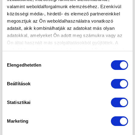
KÉPGALÉRIA: MTK BUDAPEST - PMFC 1-0
valamint weboldalforgalmunk elemzéséhez. Ezenkívül
közösségi média-, hirdető- és elemező partnereinkkel
2024-03-23 13:46:28
Képekben a Pécs elleni felkészülési meccs.
megosztjuk az Ön weboldalhasználatra vonatkozó
adatait, akik kombinálhatják az adatokat más olyan
adatokkal, amelyeket Ön adott meg számukra vagy az
Ön által használt más szolgáltatásokból gyűjtöttek. A
weboldalon való böngészés folytatásával Ön hozzájárul a
sütik használatához.
Hozzájárulás
Elengedhetetlen
kiválasztása
Beállítások
Statisztikai
Marketing