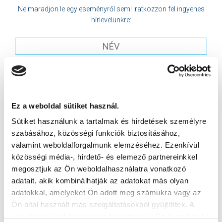
Ne maradjon le egy eseményről sem! Iratkozzon fel ingyenes
hírlevelünkre:
Elfogadom az
Adatvédelmi tájékoztatót
!
Ez a weboldal sütiket használ.
FELIRATKOZOM
Sütiket használunk a tartalmak és hirdetések személyre
szabásához, közösségi funkciók biztosításához,
valamint weboldalforgalmunk elemzéséhez. Ezenkívül
SZPONZOROK
közösségi média-, hirdető- és elemező partnereinkkel
megosztjuk az Ön weboldalhasználatra vonatkozó
adatait, akik kombinálhatják az adatokat más olyan
adatokkal, amelyeket Ön adott meg számukra vagy az
Ön által használt más szolgáltatásokból gyűjtöttek. A
weboldalon való böngészés folytatásával Ön hozzájárul a