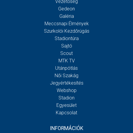
Vezetőség
Gedeon
Galéria
Meccsnapi Élmények
Szurkolói Kezdőrúgás
Stadiontúra
Sajtó
Scout
MTK TV
Utánpótlás
Női Szakág
Jegyértékesítés
Webshop
Stadion
Egyesület
Kapcsolat
INFORMÁCIÓK