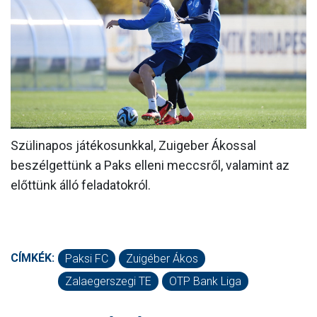
MÉRKŐZÉSEK
KLUB
GALÉRIA
SZURKOLÓI ÉLMÉNYEK
AKKREDITÁCIÓ
Szülinapos játékosunkkal, Zuigeber Ákossal
beszélgettünk a Paks elleni meccsről, valamint az
előttünk álló feladatokról.
CÍMKÉK:
Paksi FC
Zuigéber Ákos
Zalaegerszegi TE
OTP Bank Liga