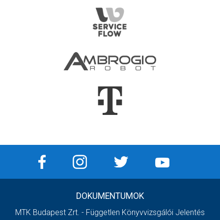
DOKUMENTUMOK
MTK Budapest Zrt. - Független Könyvvizsgálói Jelentés