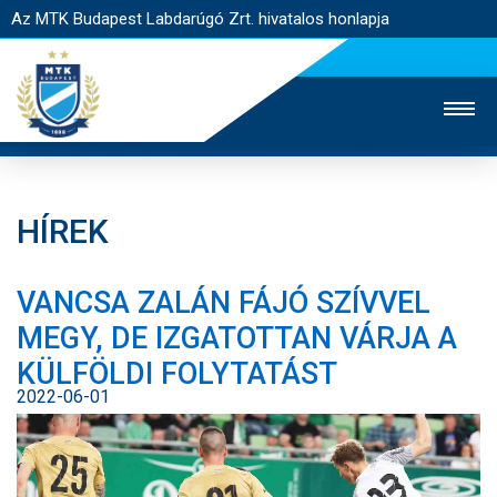
Az MTK Budapest Labdarúgó Zrt. hivatalos honlapja
HÍREK
MTK TV
UTÁNPÓTLÁS
NŐI SZAKÁG
VANCSA ZALÁN FÁJÓ SZÍVVEL
JEGYÉRTÉKESÍTÉS
WEBSHOP
STADION
MEGY, DE IZGATOTTAN VÁRJA A
EGYESÜLET
KAPCSOLAT
KÜLFÖLDI FOLYTATÁST
2022-06-01
NYITÓLAP
HÍREK
CSAPATOK