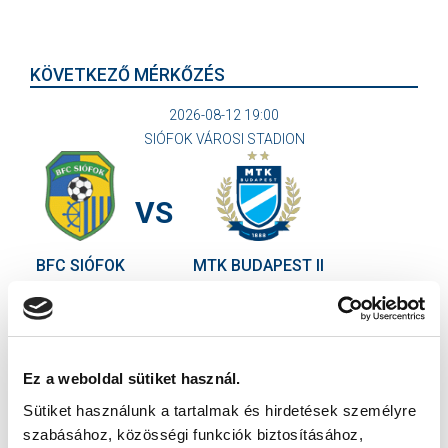
KÖVETKEZŐ MÉRKŐZÉS
2026-08-12 19:00
SIÓFOK VÁROSI STADION
VS
BFC SIÓFOK
MTK BUDAPEST II
MTK BUDAPEST HÍRLEVÉL
Ne maradjon le egy eseményről sem! Iratkozzon fel ingyenes
hírlevelünkre:
Ez a weboldal sütiket használ.
Sütiket használunk a tartalmak és hirdetések személyre
szabásához, közösségi funkciók biztosításához,