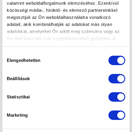
valamint weboldalforgalmunk elemzéséhez. Ezenkívül
közösségi média-, hirdető- és elemező partnereinkkel
megosztjuk az Ön weboldalhasználatra vonatkozó
Elfogadom az
Adatvédelmi tájékoztatót
!
adatait, akik kombinálhatják az adatokat más olyan
adatokkal, amelyeket Ön adott meg számukra vagy az
FELIRATKOZOM
Ön által használt más szolgáltatásokból gyűjtöttek. A
weboldalon való böngészés folytatásával Ön hozzájárul a
sütik használatához.
Hozzájárulás
SZPONZOROK
Elengedhetetlen
kiválasztása
Beállítások
Statisztikai
Marketing