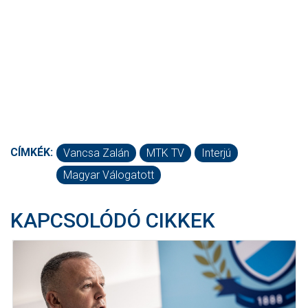
CÍMKÉK:
Vancsa Zalán
MTK TV
Interjú
Magyar Válogatott
KAPCSOLÓDÓ CIKKEK