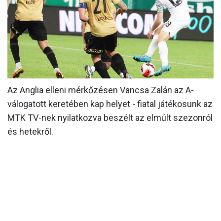
MÉRKŐZÉSEK
KLUB
GALÉRIA
SZURKOLÓI ÉLMÉNYEK
Az Anglia elleni mérkőzésen Vancsa Zalán az A-
AKKREDITÁCIÓ
válogatott keretében kap helyet - fiatal játékosunk az
MTK TV-nek nyilatkozva beszélt az elmúlt szezonról
és hetekről.