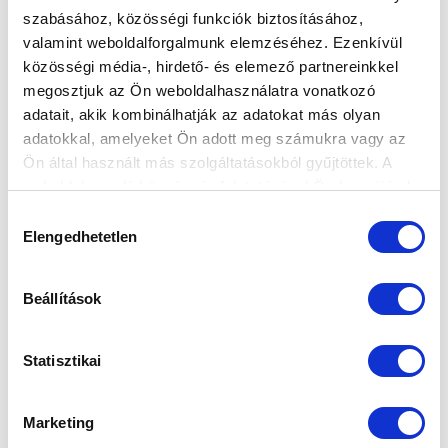
szabásához, közösségi funkciók biztosításához,
valamint weboldalforgalmunk elemzéséhez. Ezenkívül
KATA MIHÁLY: "PRÓBÁLTAM ÉLNI A
közösségi média-, hirdető- és elemező partnereinkkel
HOSSZABB IDŐ UTÁN KAPOTT
megosztjuk az Ön weboldalhasználatra vonatkozó
LEHETŐSÉGGEL" (LAPSZEMLE)
adatait, akik kombinálhatják az adatokat más olyan
2024-11-22 11:14:50
adatokkal, amelyeket Ön adott meg számukra vagy az
A Nemzeti Sportnak nyilatkozott a válogatottban
Ön által használt más szolgáltatásokból gyűjtöttek. A
szereplő középpályásunk.
weboldalon való böngészés folytatásával Ön hozzájárul a
sütik használatához.
Hozzájárulás
Elengedhetetlen
kiválasztása
Beállítások
Statisztikai
Marketing