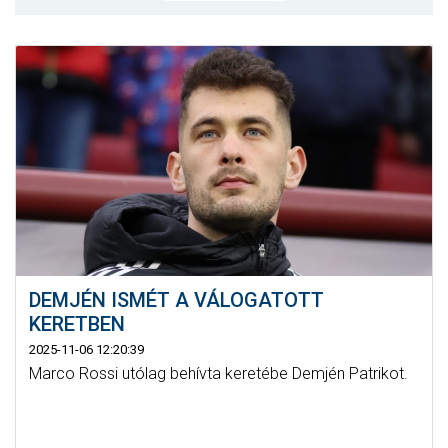
MÉRKŐZÉSEK
KLUB
GALÉRIA
SZURKOLÓI ÉLMÉNYEK
AKKREDITÁCIÓ
DEMJÉN ISMÉT A VÁLOGATOTT
KERETBEN
2025-11-06 12:20:39
Marco Rossi utólag behívta keretébe Demjén Patrikot.