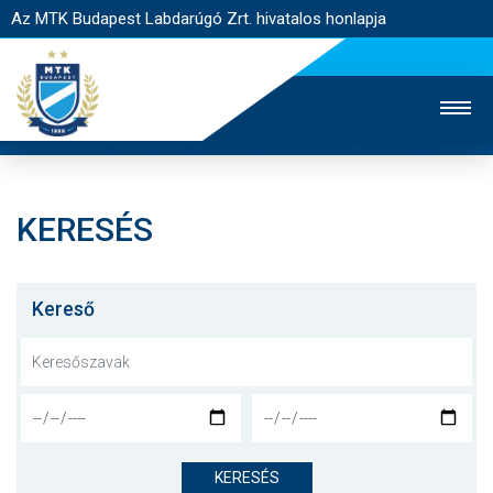
Az MTK Budapest Labdarúgó Zrt. hivatalos honlapja
KERESÉS
MTK TV
UTÁNPÓTLÁS
NŐI SZAKÁG
JEGYÉRTÉKESÍTÉS
WEBSHOP
STADION
Kereső
EGYESÜLET
KAPCSOLAT
NYITÓLAP
HÍREK
KERESÉS
CSAPATOK