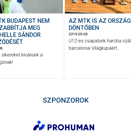
TK BUDAPEST NEM
AZ MTK IS AZ ORSZÁ
ZABBÍTJA MEG
DÖNTŐBEN
HELLE SÁNDOR
2019-05-09
U12-es csapatunk harcba szál
ZŐDÉSÉT
barcelonai Világkupáért.
06
 sikereket kívánunk a
gónak!
SZPONZOROK