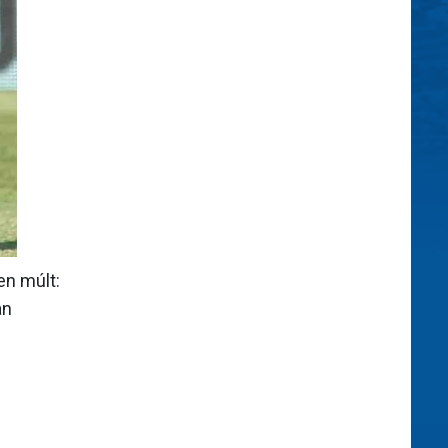
en múlt:
an