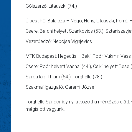
Gólszerző: Litauszki (74.)
Újpest FC: Balajcza – Nego, Heris, Litauszki, Forró, 
Csere: Bardhi helyett Szankovics (53.), Sztaniszavjev
Vezetőedző: Nebojsa Vignjevics
MTK Budapest: Hegedüs – Baki, Poór, Vukmir, Vass – 
Csere: Poór helyett Vadnai (44.), Csiki helyett Bese 
Sárga lap: Thiam (54.), Torghelle (78.)
Szakmai igazgató: Garami József
Torghelle Sándor így nyilatkozott a mérkőzés előtt
mégis ott vagyunk!