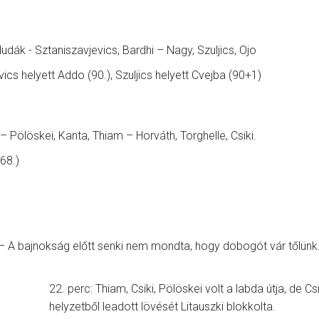
Hudák - Sztaniszavjevics, Bardhi – Nagy, Szuljics, Ojo
ics helyett Addo (90.), Szuljics helyett Cvejba (90+1)
Pölöskei, Kanta, Thiam – Horváth, Torghelle, Csiki.
(68.)
: – A bajnokság előtt senki nem mondta, hogy dobogót vár tőlünk
22. perc: Thiam, Csiki, Pölöskei volt a labda útja, de C
helyzetből leadott lövését Litauszki blokkolta.