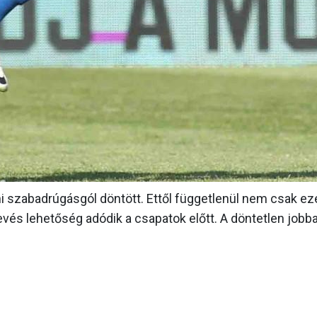
ni szabadrúgásgól döntött. Ettől függetlenül nem csak ez
 kevés lehetőség adódik a csapatok előtt. A döntetlen jobb