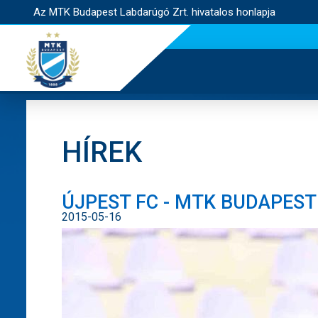
Az MTK Budapest Labdarúgó Zrt. hivatalos honlapja
HÍREK
ÚJPEST FC - MTK BUDAPEST 
2015-05-16