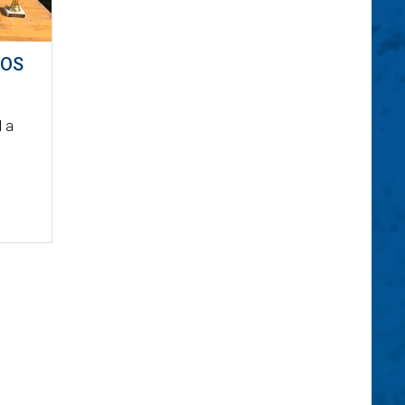
GOS
l a