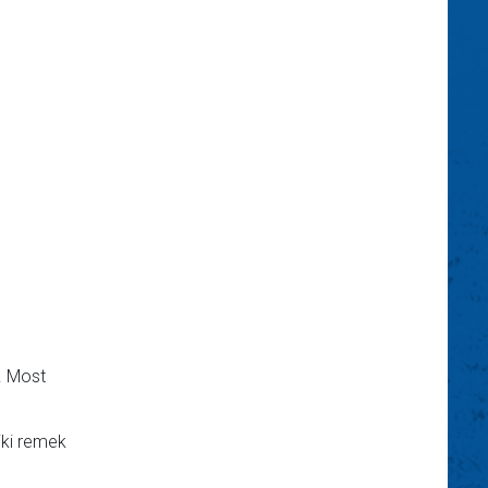
. Most
siki remek