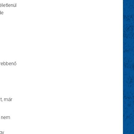
letlenül
de
trebbenő
t, már
e nem
gy