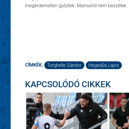
megérdemelten győztek. Mumusról nem beszélek.
CÍMKÉK:
Torghelle Sándor
Hegedűs Lajos
KAPCSOLÓDÓ CIKKEK