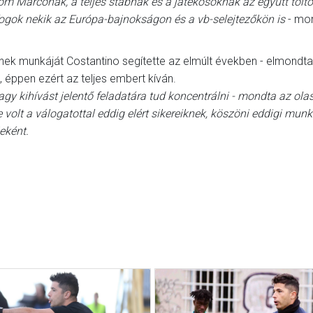
m Marconak, a teljes stábnak és a játékosoknak az együtt töltö
fogok nekik az Európa-bajnokságon és a vb-selejtezőkön is
- mon
inek munkáját Costantino segítette az elmúlt években - elmondta,
éppen ezért az teljes embert kíván.
agy kihívást jelentő feladatára tud koncentrálni - mondta az ola
 volt a válogatottal eddig elért sikereiknek, köszöni eddigi munk
eként.