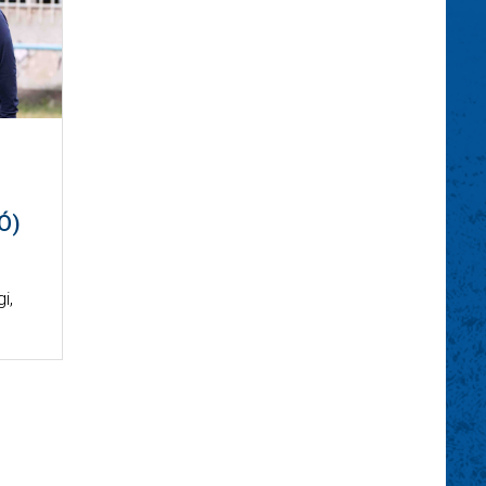
Ó)
i,