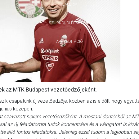
GALÉRIA
SZURKOLÓI ÉLMÉNYEK
AKKREDITÁCIÓ
ének az MTK Budapest vezetőedzőjeként.
ezik csapatunk új vezetőedzője: közben az is eldőlt, hogy együt
 június közepén.
at szavazott nekem vezetőedzőként. A mostani döntésből az MT
ással az új feladatomra tudok koncentrálni és a válogatott is kizá
tte álló fontos feladatokra. Jelenleg ezzel tudom a legjobban se