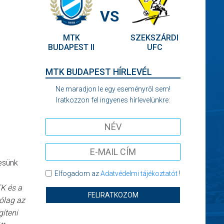
VS
MTK
SZEKSZÁRDI
BUDAPEST II
UFC
MTK BUDAPEST HÍRLEVÉL
Ne maradjon le egy eseményről sem!
Iratkozzon fel ingyenes hírlevelünkre:
tesünk
Elfogadom az
Adatvédelmi tájékoztatót
!
K és a
FELIRATKOZOM
rólag az
gíteni