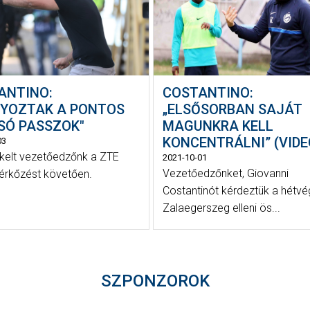
ANTINO:
COSTANTINO:
NYOZTAK A PONTOS
„ELSŐSORBAN SAJÁT
SÓ PASSZOK"
MAGUNKRA KELL
KONCENTRÁLNI” (VIDE
03
ékelt vezetőedzőnk a ZTE
2021-10-01
Vezetőedzőnket, Giovanni
mérkőzést követően.
Costantinót kérdeztük a hétvég
Zalaegerszeg elleni ös...
SZPONZOROK