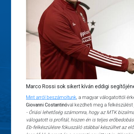
Marco Rossi sok sikert kíván eddigi segítőj
Mint arról beszámoltunk
, a magyar válogatottól érk
Giovanni Costantinó
val kezdheti meg a felkészülést
- Óriási lehetőség számomra, hogy az MTK bizalm
válogatott is profitál, hiszen én is teljes erőbedob
Eb-felkészülésre fókuszáló stábbal készülhet az elő