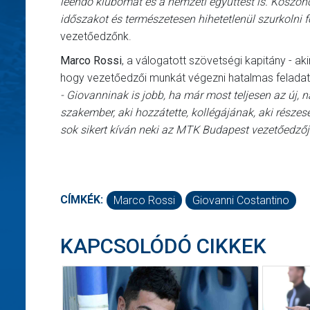
leendő klubomat és a nemzeti együttest is. Köszönö
időszakot és természetesen hihetetlenül szurkolni 
vezetőedzőnk.
Marco Rossi
, a válogatott szövetségi kapitány - ak
hogy vezetőedzői munkát végezni hatalmas feladat, 
- Giovanninak is jobb, ha már most teljesen az új, n
szakember, aki hozzátette, kollégájának, aki részese
sok sikert kíván neki az MTK Budapest vezetőedzőj
CÍMKÉK:
Marco Rossi
Giovanni Costantino
KAPCSOLÓDÓ CIKKEK