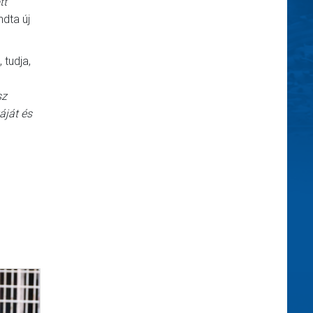
tt
dta új
 tudja,
sz
áját és