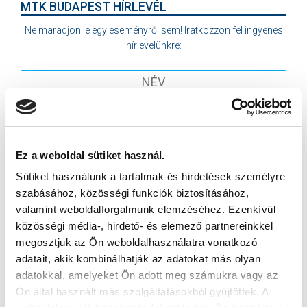
MTK BUDAPEST HÍRLEVÉL
Ne maradjon le egy eseményről sem! Iratkozzon fel ingyenes
hírlevelünkre:
Elfogadom az
Adatvédelmi tájékoztatót
!
Ez a weboldal sütiket használ.
FELIRATKOZOM
Sütiket használunk a tartalmak és hirdetések személyre
szabásához, közösségi funkciók biztosításához,
valamint weboldalforgalmunk elemzéséhez. Ezenkívül
közösségi média-, hirdető- és elemező partnereinkkel
SZPONZOROK
megosztjuk az Ön weboldalhasználatra vonatkozó
adatait, akik kombinálhatják az adatokat más olyan
adatokkal, amelyeket Ön adott meg számukra vagy az
Ön által használt más szolgáltatásokból gyűjtöttek. A