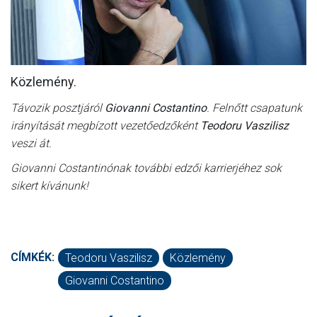
MÉRKŐZÉSEK
KLUB
GALÉRIA
Közlemény.
SZURKOLÓI ÉLMÉNYEK
Távozik posztjáról
Giovanni Costantino
. Felnőtt csapatunk
irányítását megbízott vezetőedzőként
Teodoru Vaszilisz
AKKREDITÁCIÓ
veszi át.
Giovanni Costantinónak további edzői karrierjéhez sok
sikert kívánunk!
CÍMKÉK:
Teodoru Vaszilisz
Közlemény
Giovanni Costantino