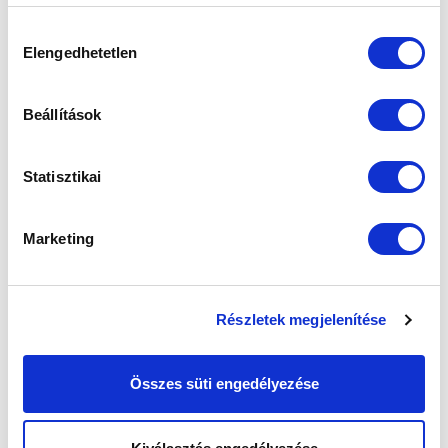
weboldalon való böngészés folytatásával Ön hozzájárul a
sütik használatához.
Hozzájárulás
Elengedhetetlen
kiválasztása
Beállítások
Statisztikai
Marketing
Részletek megjelenítése
Összes süti engedélyezése