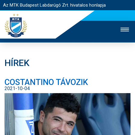
Az MTK Budapest Labdarúgó Zrt. hivatalos honlapja
HÍREK
MTK TV
UTÁNPÓTLÁS
NŐI SZAKÁG
COSTANTINO TÁVOZIK
JEGYÉRTÉKESÍTÉS
WEBSHOP
STADION
2021-10-04
EGYESÜLET
KAPCSOLAT
NYITÓLAP
HÍREK
CSAPATOK