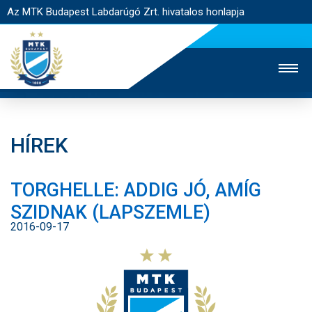
Az MTK Budapest Labdarúgó Zrt. hivatalos honlapja
HÍREK
MTK TV
UTÁNPÓTLÁS
NŐI SZAKÁG
TORGHELLE: ADDIG JÓ, AMÍG
JEGYÉRTÉKESÍTÉS
WEBSHOP
STADION
SZIDNAK (LAPSZEMLE)
EGYESÜLET
KAPCSOLAT
2016-09-17
NYITÓLAP
HÍREK
CSAPATOK