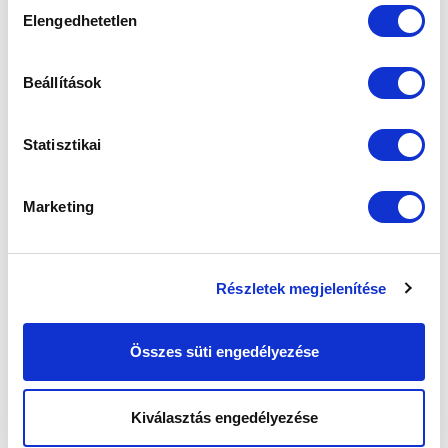
Hozzájárulás
hírlevelünkre:
Elengedhetetlen
kiválasztása
Beállítások
Statisztikai
Elfogadom az
Adatvédelmi tájékoztatót
!
FELIRATKOZOM
Marketing
SZPONZOROK
Részletek megjelenítése
Összes süti engedélyezése
Kiválasztás engedélyezése