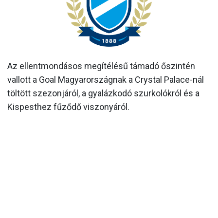
MÉRKŐZÉSEK
KLUB
GALÉRIA
Az ellentmondásos megítélésű támadó őszintén
SZURKOLÓI ÉLMÉNYEK
vallott a Goal Magyarországnak a Crystal Palace-nál
AKKREDITÁCIÓ
töltött szezonjáról, a gyalázkodó szurkolókról és a
Kispesthez fűződő viszonyáról.