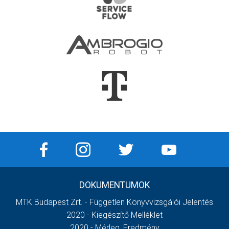
DOKUMENTUMOK
MTK Budapest Zrt. - Független Könyvvizsgálói Jelentés
2020 - Kiegészítő Melléklet
2020 - Mérleg, Eredmény