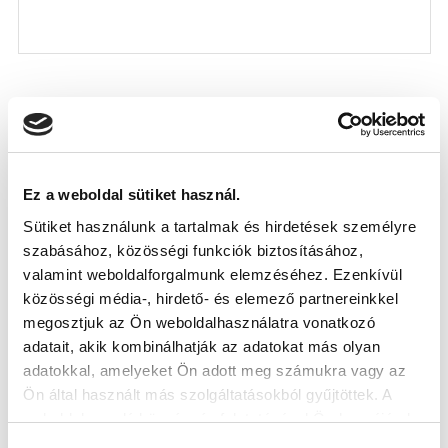
KÖVETKEZŐ MÉRKŐZÉS
Ez a weboldal sütiket használ.
2026-08-09 17:30
SÁNDOR KÁROLY LABDARÚGÓ AKADÉMIA
Sütiket használunk a tartalmak és hirdetések személyre
szabásához, közösségi funkciók biztosításához,
valamint weboldalforgalmunk elemzéséhez. Ezenkívül
VS
közösségi média-, hirdető- és elemező partnereinkkel
megosztjuk az Ön weboldalhasználatra vonatkozó
MTK BUDAPEST II
SZEKSZÁRDI UFC
adatait, akik kombinálhatják az adatokat más olyan
adatokkal, amelyeket Ön adott meg számukra vagy az
MTK BUDAPEST HÍRLEVÉL
Ön által használt más szolgáltatásokból gyűjtöttek. A
weboldalon való böngészés folytatásával Ön hozzájárul a
Ne maradjon le egy eseményről sem! Iratkozzon fel ingyenes
sütik használatához.