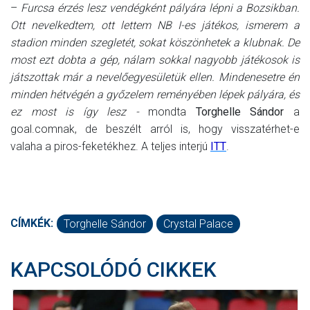
–
Furcsa érzés lesz vendégként pályára lépni a Bozsikban.
Ott nevelkedtem, ott lettem NB I-es játékos, ismerem a
stadion minden szegletét, sokat köszönhetek a klubnak. De
most ezt dobta a gép, nálam sokkal nagyobb játékosok is
játszottak már a nevelőegyesületük ellen. Mindenesetre én
minden hétvégén a győzelem reményében lépek pályára, és
ez most is így lesz -
mondta
Torghelle Sándor
a
goal.comnak, de beszélt arról is, hogy visszatérhet-e
valaha a piros-feketékhez. A teljes interjú
ITT
.
CÍMKÉK:
Torghelle Sándor
Crystal Palace
KAPCSOLÓDÓ CIKKEK