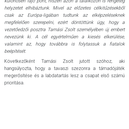
különösen fájó pont, hiszen azon a találkozón is rengeteg
helyzetet elhibáztunk. Mivel az előzetes célkitűzésekből
csak az Európa-ligában tudtunk az elképzeléseknek
megfelelően szerepelni, ezért döntöttünk úgy, hogy a
vezetőedzői posztra Tamási Zsolt személyében új embert
nevezünk ki. A cél egyértelműen a kiesés elkerülése,
valamint az, hogy továbbra is folytassuk a fiatalok
beépítését.
Következőként Tamási Zsolt jutott szóhoz, aki
hangsúlyozta, hogy a tavaszi szezonra a támadójáték
megerősítése és a labdatartás lesz a csapat első számú
prioritása.