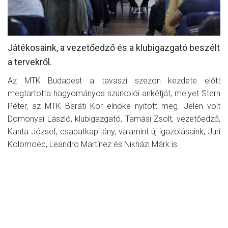
MÉRKŐZÉSEK
KLUB
Játékosaink, a vezetőedző és a klubigazgató beszélt
GALÉRIA
a tervekről.
SZURKOLÓI ÉLMÉNYEK
Az MTK Budapest a tavaszi szezon kezdete előtt
megtartotta hagyományos szurkolói ankétját, melyet Stern
AKKREDITÁCIÓ
Péter, az MTK Baráti Kör elnöke nyitott meg. Jelen volt
Domonyai László, klubigazgató, Tamási Zsolt, vezetőedző,
Kanta József, csapatkapitány, valamint új igazolásaink, Juri
Kolomoec, Leandro Martínez és Nikházi Márk is.