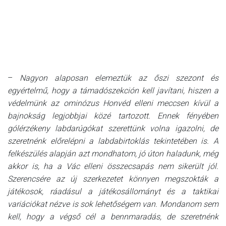
–
Nagyon alaposan elemeztük az őszi szezont és
egyértelmű, hogy a támadószekción kell javítani, hiszen a
védelmünk az ominózus Honvéd elleni meccsen kívül a
bajnokság legjobbjai közé tartozott. Ennek fényében
gólérzékeny labdarúgókat szerettünk volna igazolni, de
szeretnénk előrelépni a labdabirtoklás tekintetében is. A
felkészülés alapján azt mondhatom, jó úton haladunk, még
akkor is, ha a Vác elleni összecsapás nem sikerült jól.
Szerencsére az új szerkezetet könnyen megszokták a
játékosok, ráadásul a játékosállományt és a taktikai
variációkat nézve is sok lehetőségem van. Mondanom sem
kell, hogy a végső cél a bennmaradás, de szeretnénk