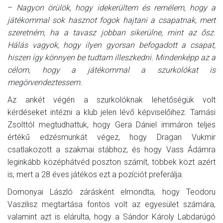
–
Nagyon örülök, hogy idekerültem és remélem, hogy a
játékommal sok hasznot fogok hajtani a csapatnak, mert
szeretném, ha a tavasz jobban sikerülne, mint az ősz.
Hálás vagyok, hogy ilyen gyorsan befogadott a csapat,
hiszen így könnyen be tudtam illeszkedni. Mindenképp az a
célom, hogy a játékommal a szurkolókat is
megörvendeztessem.
Az ankét végén a szurkolóknak lehetőségük volt
kérdéseket intézni a klub jelen lévő képviselőihez. Tamási
Zsolttól megtudhattuk, hogy Gera Dániel immáron teljes
értékű edzésmunkát végez, hogy Dragan Vukmir
csatlakozott a szakmai stábhoz, és hogy Vass Ádámra
leginkább középhátvéd poszton számít, többek közt azért
is, mert a 28 éves játékos ezt a pozíciót preferálja.
Domonyai László zárásként elmondta, hogy Teodoru
Vaszilisz megtartása fontos volt az egyesület számára,
valamint azt is elárulta, hogy a Sándor Károly Labdarúgó