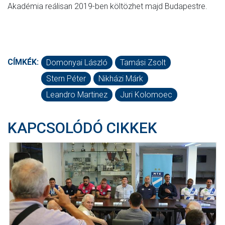
Akadémia reálisan 2019-ben költözhet majd Budapestre.
CÍMKÉK:
Domonyai László
Tamási Zsolt
Stern Péter
Nikházi Márk
Leandro Martinez
Juri Kolomoec
KAPCSOLÓDÓ CIKKEK