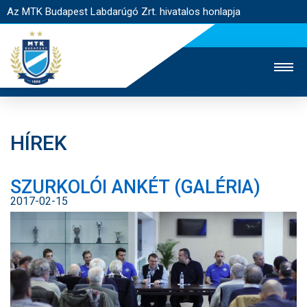
Az MTK Budapest Labdarúgó Zrt. hivatalos honlapja
HÍREK
MTK TV
UTÁNPÓTLÁS
NŐI SZAKÁG
SZURKOLÓI ANKÉT (GALÉRIA)
JEGYÉRTÉKESÍTÉS
WEBSHOP
STADION
2017-02-15
EGYESÜLET
KAPCSOLAT
NYITÓLAP
HÍREK
CSAPATOK