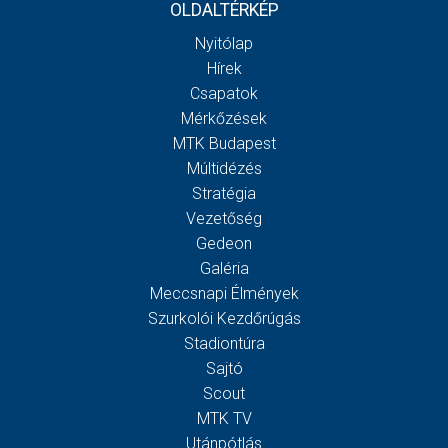
OLDALTÉRKÉP
Nyitólap
Hírek
Csapatok
Mérkőzések
MTK Budapest
Múltidézés
Stratégia
Vezetőség
Gedeon
Galéria
Meccsnapi Élmények
Szurkolói Kezdőrúgás
Stadiontúra
Sajtó
Scout
MTK TV
Utánpótlás