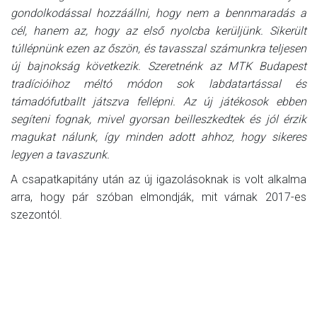
gondolkodással hozzáállni, hogy nem a bennmaradás a
cél, hanem az, hogy az első nyolcba kerüljünk. Sikerült
túllépnünk ezen az őszön, és tavasszal számunkra teljesen
új bajnokság következik. Szeretnénk az MTK Budapest
tradícióihoz méltó módon sok labdatartással és
támadófutballt játszva fellépni. Az új játékosok ebben
segíteni fognak, mivel gyorsan beilleszkedtek és jól érzik
magukat nálunk, így minden adott ahhoz, hogy sikeres
legyen a tavaszunk.
A csapatkapitány után az új igazolásoknak is volt alkalma
arra, hogy pár szóban elmondják, mit várnak 2017-es
szezontól.