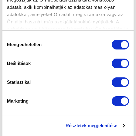
adatait, akik kombinálhatják az adatokat más olyan
adatokkal, amelyeket Ön adott meg számukra vagy az
Ön által használt más szolgáltatásokból gyűjtöttek. A
weboldalon való böngészés folytatásával Ön hozzájárul a
sütik használatához.
Hozzájárulás
Elengedhetetlen
ELKÖSZÖNTÜNK PÉTERTŐL (GALÉRIA)
kiválasztása
2018-07-12
A Kozma utcai izraelita temetőben csütörtökön
Beállítások
búcsúztattuk klubunk alelnökét, a...
Statisztikai
Marketing
Részletek megjelenítése