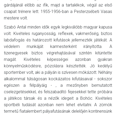
gárdájánál előbb az ifik, majd a tartalékok, végül az első
csapat trénere lett. 1955-1956-ban a Pesterzsébeti Vasas
mestere volt.
Szabó Antal minden idők egyik legkiválóbb magyar kapusa
volt. Kivételes ruganyosság, reflexek, vakmerőség, biztos
labdafogás és határozott kifutások jellemezték játékát. A
védelem munkáját karmesterként irányította. A
tizenegyesek biztos végrehajtásával szintén kitüntette
magát. Kivételes képességei azonban gyakran
könnyelműsködésre, pózolásra késztették. Jó kedélyű
sportember volt, aki a pályán is szívesen mókázott. Néhány
alkalommal túlságosan kockázatos kifutásaival - sokszor
egészen a félpályáig - , a mezőnyben bemutatott
cselezgetésekkel, és felszabadító fejesekkel tette próbára
a játékos társak és a nézők idegeit a Bohóc. Kivételes
sportbéli tudását azonban nem lehet elvitatni. A zömök
termetű fiatalembert pályafutásának delelőjén kontinensünk