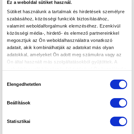
MTK FUTBALL KVÍZ - 2023-AS
Ez a weboldal sütiket használ.
ÉVFORDULÓK - MEGVANNAK A
Sütiket használunk a tartalmak és hirdetések személyre
GYŐZTESEK
szabásához, közösségi funkciók biztosításához,
2023-04-03
valamint weboldalforgalmunk elemzéséhez. Ezenkívül
Idén lesz 135 éve, hogy megalakult az MTK, a Magyar
közösségi média-, hirdető- és elemező partnereinkkel
Testgyakorlók Köre, az első...
megosztjuk az Ön weboldalhasználatra vonatkozó
adatait, akik kombinálhatják az adatokat más olyan
adatokkal, amelyeket Ön adott meg számukra vagy az
Ön által használt más szolgáltatásokból gyűjtöttek. A
weboldalon való böngészés folytatásával Ön hozzájárul a
sütik használatához.
Hozzájárulás
Elengedhetetlen
kiválasztása
KÖVETKEZŐ MÉRKŐZÉS
Beállítások
2026-08-07 17:30
ÚJ HIDEGKUTI NÁNDOR STADION
Statisztikai
VS