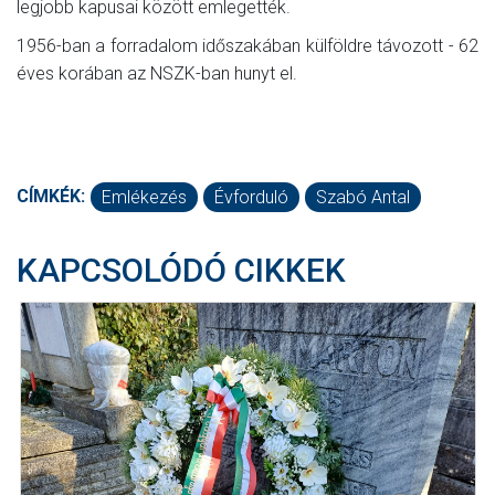
legjobb kapusai között emlegették.
1956-ban a forradalom időszakában külföldre távozott - 62
éves korában az NSZK-ban hunyt el.
CÍMKÉK:
Emlékezés
Évforduló
Szabó Antal
KAPCSOLÓDÓ CIKKEK