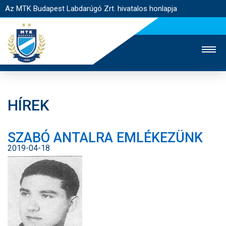
Az MTK Budapest Labdarúgó Zrt. hivatalos honlapja
HÍREK
MTK TV
UTÁNPÓTLÁS
NŐI SZAKÁG
SZABÓ ANTALRA EMLÉKEZÜNK
JEGYÉRTÉKESÍTÉS
WEBSHOP
STADION
2019-04-18
EGYESÜLET
KAPCSOLAT
NYITÓLAP
HÍREK
CSAPATOK