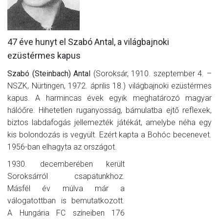
MÉRKŐZÉSEK
KLUB
47 éve hunyt el Szabó Antal, a világbajnoki
ezüstérmes kapus
GALÉRIA
Szabó (Steinbach) Antal
SZURKOLÓI ÉLMÉNYEK
(Soroksár, 1910. szeptember 4. –
NSZK, Nürtingen, 1972. április 18.) világbajnoki ezüstérmes
AKKREDITÁCIÓ
kapus. A harmincas évek egyik meghatározó magyar
hálóőre. Hihetetlen ruganyosság, bámulatba ejtő reflexek,
biztos labdafogás jellemezték játékát, amelybe néha egy
kis bolondozás is vegyült. Ezért kapta a Bohóc becenevet.
1956-ban elhagyta az országot.
1930. decemberében került
Soroksárról csapatunkhoz.
Másfél év múlva már a
válogatottban is bemutatkozott.
A Hungária FC színeiben 176