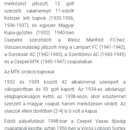
mérkőzést játszott, 12 gólt
szerzett, valamennyit 11-esből!
Kétszer lett bajnok (1935-1936,
1936-1937), és egyszer Magyar
Kupa-győztes (1932). 1940-ben
Csepelre szerződött a Weisz Manfréd FC-hez.
Visszavonulásáig játszott még a Lampart FC (1941-1942),
a Soroksári AC (1942-1943), a Szentlőrinci AC (1943-1945)
és a Csepeli MTK (1945-1947) csapataiban.
Az MTK örökös bajnoka!
1932 és 1939 között 42 alkalommal szerepelt a
válogatottban és 93 gólt kapott. Az 1934-es labdarúgó
világbajnokságon kettő, az 1938-ason, ahol ezüstérmet
szerzett a magyar csapat, három mérkőzésen védett. Az
olaszok elleni döntőben (2-4) is ő volt a kapus.
Edzői pályafutását 1948-ban a Csepeli Vasas ifjúsági
csapatánál kezdte, aztán 1950-ben a Vörös Lobogó Sortex