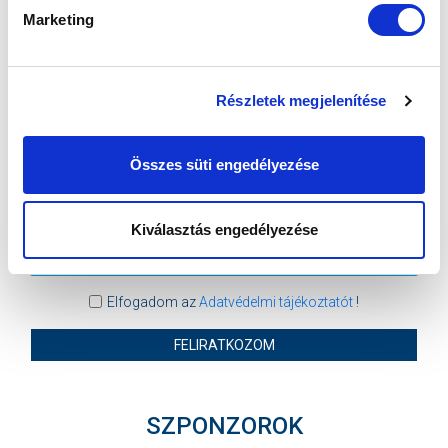
Marketing
MTK BUDAPEST
PUSKÁS AKADÉMIA FC
MTK BUDAPEST HÍRLEVÉL
Részletek megjelenítése
Ne maradjon le egy eseményről sem! Iratkozzon fel ingyenes
hírlevelünkre:
Összes süti engedélyezése
Kiválasztás engedélyezése
Elfogadom az
Adatvédelmi tájékoztatót
!
FELIRATKOZOM
SZPONZOROK