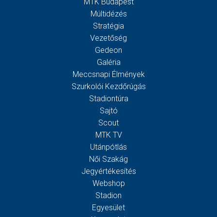
MTK Budapest
Múltidézés
Stratégia
Vezetőség
Gedeon
Galéria
Meccsnapi Élmények
Szurkolói Kezdőrúgás
Stadiontúra
Sajtó
Scout
MTK TV
Utánpótlás
Női Szakág
Jegyértékesítés
Webshop
Stadion
Egyesület