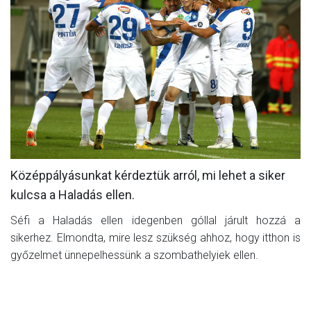
MÉRKŐZÉSEK
KLUB
GALÉRIA
SZURKOLÓI ÉLMÉNYEK
AKKREDITÁCIÓ
Középpályásunkat kérdeztük arról, mi lehet a siker
kulcsa a Haladás ellen.
Séfi a Haladás ellen idegenben góllal járult hozzá a
sikerhez. Elmondta, mire lesz szükség ahhoz, hogy itthon is
győzelmet ünnepelhessünk a szombathelyiek ellen.