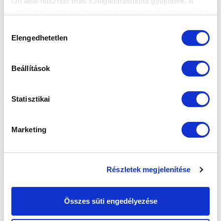
Ön által használt más szolgáltatásokból gyűjtöttek. A
weboldalon való böngészés folytatásával Ön hozzájárul a
sütik használatához.
Hozzájárulás
Elengedhetetlen
kiválasztása
Beállítások
Statisztikai
Marketing
Részletek megjelenítése
Összes süti engedélyezése