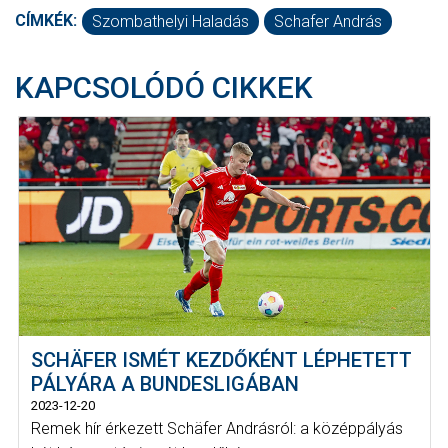
CÍMKÉK:
Szombathelyi Haladás
Schafer András
KAPCSOLÓDÓ CIKKEK
SCHÄFER ISMÉT KEZDŐKÉNT LÉPHETETT
PÁLYÁRA A BUNDESLIGÁBAN
2023-12-20
Remek hír érkezett Schäfer Andrásról: a középpályás